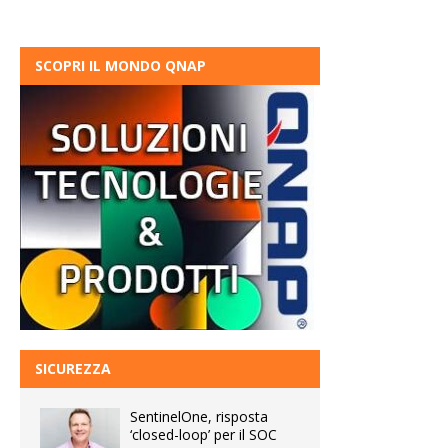
SCOPRI IL MONDO QNAP
SICUREZZA
SentinelOne, risposta
‘closed-loop’ per il SOC