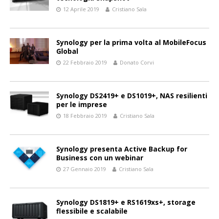
12 Aprile 2019
Cristiano Sala
Synology per la prima volta al MobileFocus
Global
22 Febbraio 2019
Donato Corvi
Synology DS2419+ e DS1019+, NAS resilienti
per le imprese
18 Febbraio 2019
Cristiano Sala
Synology presenta Active Backup for
Business con un webinar
27 Gennaio 2019
Cristiano Sala
Synology DS1819+ e RS1619xs+, storage
flessibile e scalabile