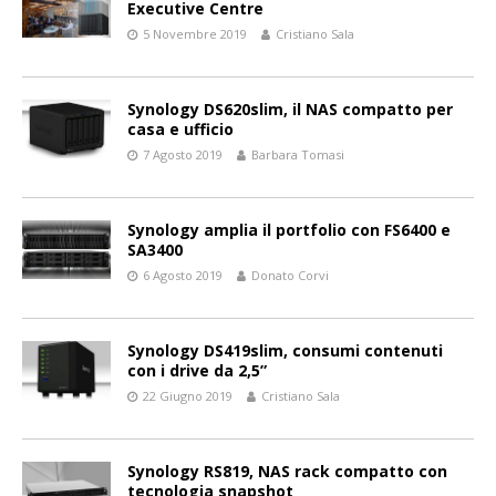
Executive Centre
5 Novembre 2019
Cristiano Sala
Synology DS620slim, il NAS compatto per
casa e ufficio
7 Agosto 2019
Barbara Tomasi
Synology amplia il portfolio con FS6400 e
SA3400
6 Agosto 2019
Donato Corvi
Synology DS419slim, consumi contenuti
con i drive da 2,5”
22 Giugno 2019
Cristiano Sala
Synology RS819, NAS rack compatto con
tecnologia snapshot