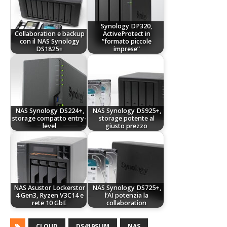
Synology DP320,
Collaboration e backup
ActiveProtect in
con il NAS Synology
“formato piccole
DS1825+
imprese”
NAS Synology DS224+,
NAS Synology DS925+,
storage compatto entry-
storage potente al
level
giusto prezzo
NAS Asustor Lockerstor
NAS Synology DS725+,
4 Gen3, Ryzen V3C14 e
l’AI potenzia la
rete 10 GbE
collaboration
CLOUD
DS419SLIM
NAS