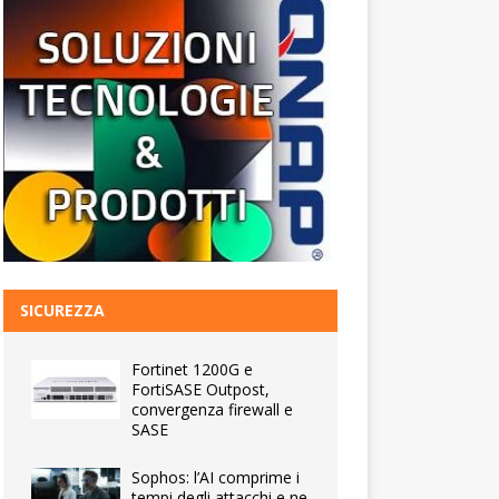
SICUREZZA
Fortinet 1200G e
FortiSASE Outpost,
convergenza firewall e
SASE
Sophos: l’AI comprime i
tempi degli attacchi e ne