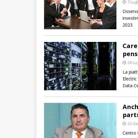
7 Lug
Osserva
investim
2023.
Care
pens
28 Lu
La piat
Electric
Data Ce
Anch
part
23 Ge
Centro 