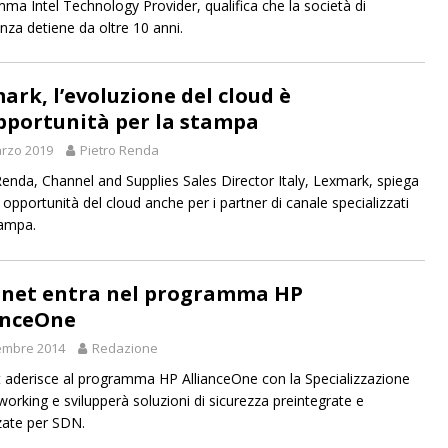
ma Intel Technology Provider, qualifica che la società di
nza detiene da oltre 10 anni.
ark, l’evoluzione del cloud è
pportunità per la stampa
rzo 2019
Pietro Renda
Renda, Channel and Supplies Sales Director Italy, Lexmark, spiega
 opportunità del cloud anche per i partner di canale specializzati
tampa.
inet entra nel programma HP
anceOne
embre 2014
Redazione
t aderisce al programma HP AllianceOne con la Specializzazione
orking e svilupperà soluzioni di sicurezza preintegrate e
zate per SDN.