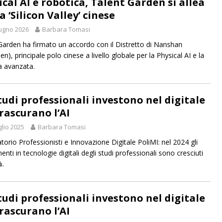
ical AI e robotica, Talent Garden si allea
a ‘Silicon Valley’ cinese
ugno 2026
Barbara Tomasi
Garden ha firmato un accordo con il Distretto di Nanshan
n), principale polo cinese a livello globale per la Physical AI e la
a avanzata.
studi professionali investono nel digitale
rascurano l’AI
glio 2025
Barbara Tomasi
torio Professionisti e Innovazione Digitale PoliMI: nel 2024 gli
enti in tecnologie digitali degli studi professionali sono cresciuti
%.
studi professionali investono nel digitale
rascurano l’AI