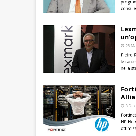
program
consule
Lexm
un’o
25 Ma
Pietro 
le tante
nella s
Fort
Alli
3 Dic
Fortine
HP Netw
ottimiz