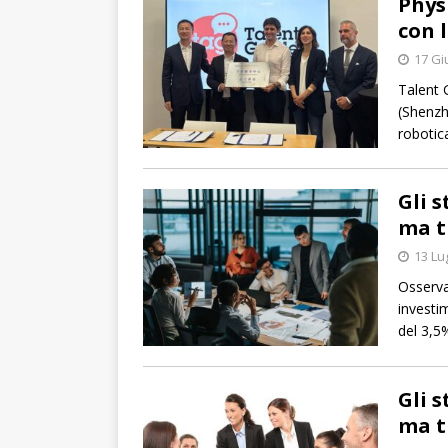
Phys
con l
17 Gi
Talent 
(Shenzhe
robotic
Gli 
ma t
13 Lu
Osserva
investim
del 3,5
Gli 
ma t