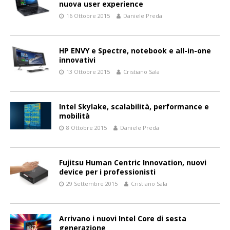
nuova user experience
16 Ottobre 2015
Daniele Preda
HP ENVY e Spectre, notebook e all-in-one
innovativi
13 Ottobre 2015
Cristiano Sala
Intel Skylake, scalabilità, performance e
mobilità
8 Ottobre 2015
Daniele Preda
Fujitsu Human Centric Innovation, nuovi
device per i professionisti
29 Settembre 2015
Cristiano Sala
Arrivano i nuovi Intel Core di sesta
generazione