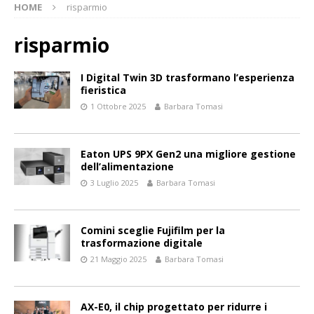
HOME
risparmio
risparmio
I Digital Twin 3D trasformano l’esperienza
fieristica
1 Ottobre 2025
Barbara Tomasi
Eaton UPS 9PX Gen2 una migliore gestione
dell’alimentazione
3 Luglio 2025
Barbara Tomasi
Comini sceglie Fujifilm per la
trasformazione digitale
21 Maggio 2025
Barbara Tomasi
AX-E0, il chip progettato per ridurre i