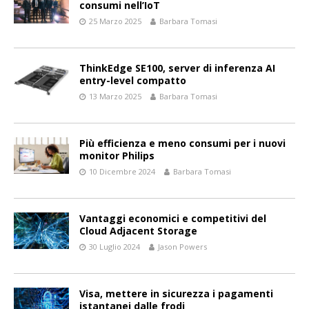
consumi nell’IoT
25 Marzo 2025
Barbara Tomasi
ThinkEdge SE100, server di inferenza AI
entry-level compatto
13 Marzo 2025
Barbara Tomasi
Più efficienza e meno consumi per i nuovi
monitor Philips
10 Dicembre 2024
Barbara Tomasi
Vantaggi economici e competitivi del
Cloud Adjacent Storage
30 Luglio 2024
Jason Powers
Visa, mettere in sicurezza i pagamenti
istantanei dalle frodi