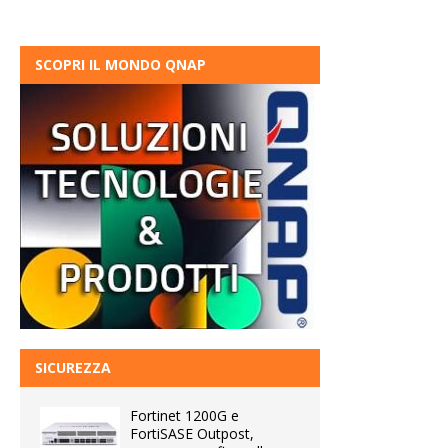
SCOPRI IL MONDO QNAP
SICUREZZA
Fortinet 1200G e
FortiSASE Outpost,