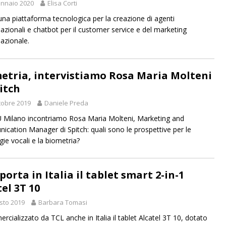
nnaio 2020
Elisa Corti
 una piattaforma tecnologica per la creazione di agenti
azionali e chatbot per il customer service e del marketing
azionale.
etria, intervistiamo Rosa Maria Molteni
itch
tobre 2019
Daniele Preda
Milano incontriamo Rosa Maria Molteni, Marketing and
cation Manager di Spitch: quali sono le prospettive per le
gie vocali e la biometria?
porta in Italia il tablet smart 2-in-1
el 3T 10
sto 2019
Barbara Tomasi
rcializzato da TCL anche in Italia il tablet Alcatel 3T 10, dotato