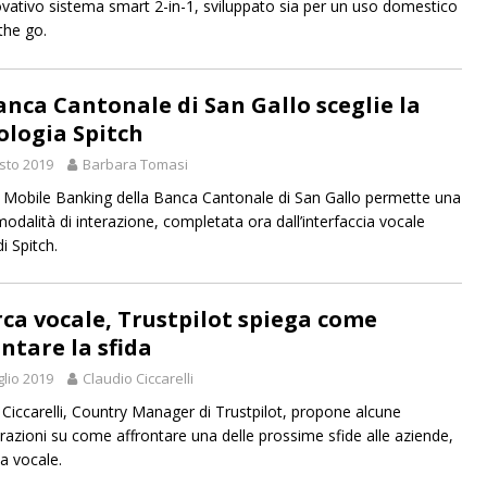
novativo sistema smart 2-in-1, sviluppato sia per un uso domestico
the go.
anca Cantonale di San Gallo sceglie la
ologia Spitch
sto 2019
Barbara Tomasi
i Mobile Banking della Banca Cantonale di San Gallo permette una
odalità di interazione, completata ora dall’interfaccia vocale
i Spitch.
rca vocale, Trustpilot spiega come
ntare la sfida
glio 2019
Claudio Ciccarelli
 Ciccarelli, Country Manager di Trustpilot, propone alcune
razioni su come affrontare una delle prossime sfide alle aziende,
ca vocale.