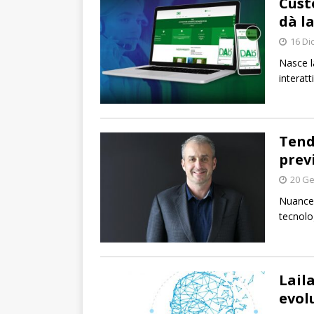
Cust
dà la
16 Di
Nasce l
interat
Tend
prev
20 Ge
Nuance 
tecnolog
Lail
evol