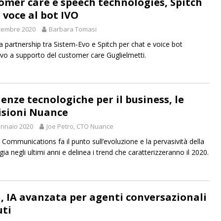
omer care e speech technologies, Spitch
 voce al bot IVO
cembre 2020
Barbara Tomasi
a partnership tra Sistem-Evo e Spitch per chat e voice bot
tivo a supporto del customer care Guglielmetti.
enze tecnologiche per il business, le
isioni Nuance
nnaio 2020
Joe Petro, CTO Nuance
Communications fa il punto sull’evoluzione e la pervasività della
ia negli ultimi anni e delinea i trend che caratterizzeranno il 2020.
a, IA avanzata per agenti conversazionali
uti