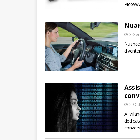
PicoWA
Nuan
3 Gen
Nuance 
divente
Assis
conv
29 Ot
A Milan
dedicata
convers