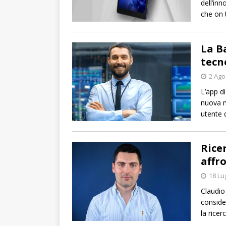
dell’in
che on 
La B
tecn
2 Ago
L’app d
nuova m
utente d
Rice
affro
18 Lu
Claudio
conside
la ricer