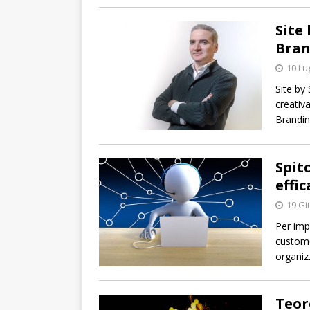
Site
Bran
10 Lu
Site by
creativa
Branding
Spit
effic
19 Gi
Per imp
customer
organiz
Teor