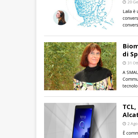
20 Ge
Laila è
convers
convers
Biom
di Sp
31 Ot
A SMAU 
Communi
tecnolo
TCL, 
Alcat
2 Ago
È comme