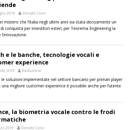
ziende
gno 2019
Donato Corvi
n mistero che l’Italia negli ultimi anni sia stata decisamente un
 di conquista per investitori esteri; per Teorema Engineering la
 l’innovazione.
ch e le banche, tecnologie vocali e
omer experience
rile 2019
Redazione
e le soluzioni implementate nel settore bancario per primari player
: una migliore customer experience è possibile anche per l’utente
ce, la biometria vocale contro le frodi
rmatiche
zo 2019
Donato Corvi