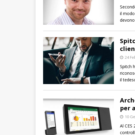
Secondo
il modo
devono 
Spit
clien
24 Fe
Spitch 
riconosc
il tedes
Arch
per 
10 Ge
Al CES 
control