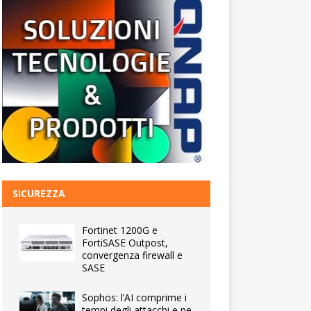
SICUREZZA
Fortinet 1200G e
FortiSASE Outpost,
convergenza firewall e
SASE
Sophos: l’AI comprime i
tempi degli attacchi e ne