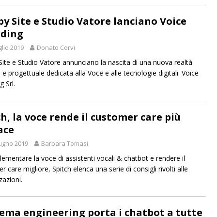
 by Site e Studio Vatore lanciano Voice
ding
glio 2019
Donato Corvi
 Site e Studio Vatore annunciano la nascita di una nuova realtà
 e progettuale dedicata alla Voce e alle tecnologie digitali: Voice
 Srl.
ch, la voce rende il customer care più
ace
ugno 2019
Barbara Tomasi
lementare la voce di assistenti vocali & chatbot e rendere il
 care migliore, Spitch elenca una serie di consigli rivolti alle
zazioni.
ema engineering porta i chatbot a tutte