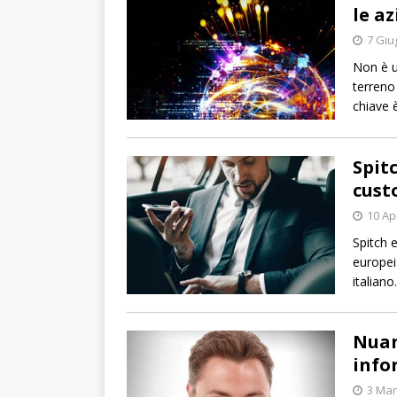
le a
7 Giu
Non è u
terreno
chiave è
Spit
cust
10 Ap
Spitch 
europei
italiano.
Nuan
info
3 Mar