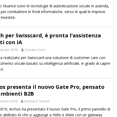
 Nuance sono le tecnologie di autenticazione vocale in azienda,
 per combattere le frodi informatiche, verso le quali le imprese
investire.
ch per Swisscard, è pronta l’assistenza
ti con IA
bbraio 2019
Donato Corvi
ha realizzato per Swisscard una soluzione di customer care con
imento vocale basato su intelligenza artificiale, in grado di capire
co.
os presenta il nuovo Gate Pro, pensato
ambienti B2B
nnaio 2019
Barbara Tomasi
2019, Archos ha presentato il nuovo Gate Pro, il primo pannello di
lo abilitato AI che si aggiunge a Hello e Mate con un gateway