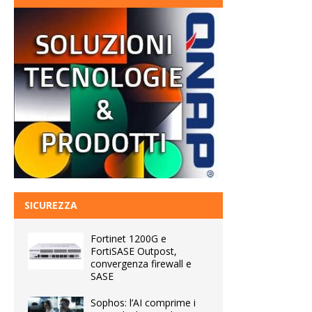
SICUREZZA
Fortinet 1200G e
FortiSASE Outpost,
convergenza firewall e
SASE
Sophos: l’AI comprime i