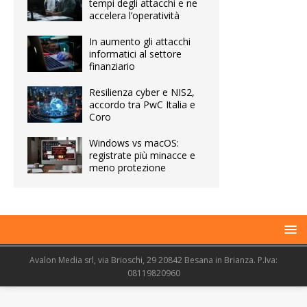
tempi degli attacchi e ne
accelera l’operatività
In aumento gli attacchi
informatici al settore
finanziario
Resilienza cyber e NIS2,
accordo tra PwC Italia e
Coro
Windows vs macOS:
registrate più minacce e
meno protezione
Avalon Media srl, via Brioschi, 29 20842 Besana in Brianza. P.Iva:
08119820960