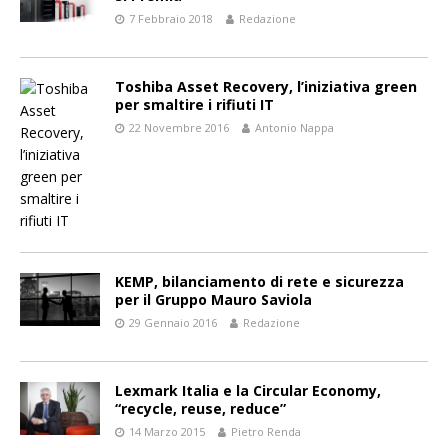
7 Febbraio 2018
Redazione
Toshiba Asset Recovery, l’iniziativa green
per smaltire i rifiuti IT
22 Novembre 2016
Antonio Nappa
KEMP, bilanciamento di rete e sicurezza
per il Gruppo Mauro Saviola
29 Gennaio 2016
Redazione
Lexmark Italia e la Circular Economy,
“recycle, reuse, reduce”
14 Marzo 2015
Pietro Renda