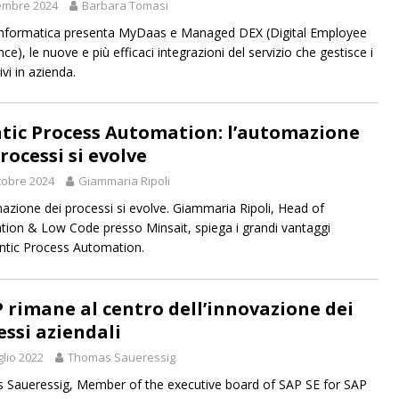
embre 2024
Barbara Tomasi
nformatica presenta MyDaas e Managed DEX (Digital Employee
ce), le nuove e più efficaci integrazioni del servizio che gestisce i
ivi in azienda.
tic Process Automation: l’automazione
rocessi si evolve
tobre 2024
Giammaria Ripoli
azione dei processi si evolve. Giammaria Ripoli, Head of
ion & Low Code presso Minsait, spiega i grandi vantaggi
entic Process Automation.
P rimane al centro dell’innovazione dei
essi aziendali
glio 2022
Thomas Saueressig
Saueressig, Member of the executive board of SAP SE for SAP