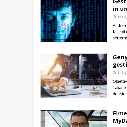
Gesti
in u
15 Lu
Andrea 
fase di 
settemb
Geny
gest
14 Lu
Obietti
italiane
decision
Elme
MyDa