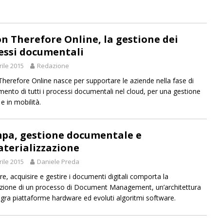
n Therefore Online, la gestione dei
essi documentali
rile 2015
Redazione
herefore Online nasce per supportare le aziende nella fase di
imento di tutti i processi documentali nel cloud, per una gestione
e in mobilità.
pa, gestione documentale e
terializzazione
rile 2015
Daniele Preda
e, acquisire e gestire i documenti digitali comporta la
azione di un processo di Document Management, un’architettura
egra piattaforme hardware ed evoluti algoritmi software.