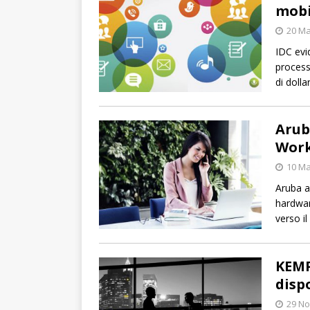
mobi
20 Ma
IDC evi
processo
di dolla
Arub
Work
10 Ma
Aruba a
hardwar
verso il
KEMP
dispo
29 N