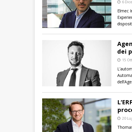
6 Dic
Elmec I
Experien
disposit
Agen
dei p
15 Ot
L’autom
Automat
dell’Ag
L’ER
proc
20 Lu
Thomas 