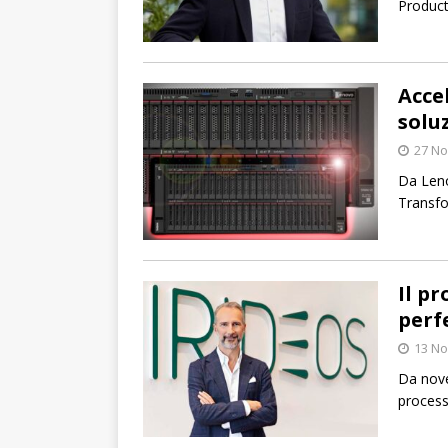
Product
Acce
solu
27 N
Da Leno
Transfo
Il pr
perf
13 N
Da nove
process