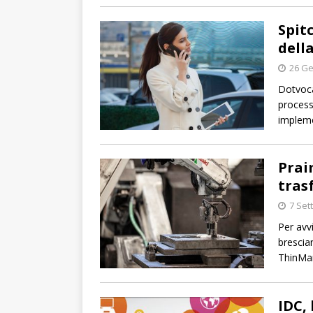
Spit
dell
26 Ge
Dotvoca
process
impleme
Prai
tras
7 Set
Per avvi
brescian
ThinMa
IDC,