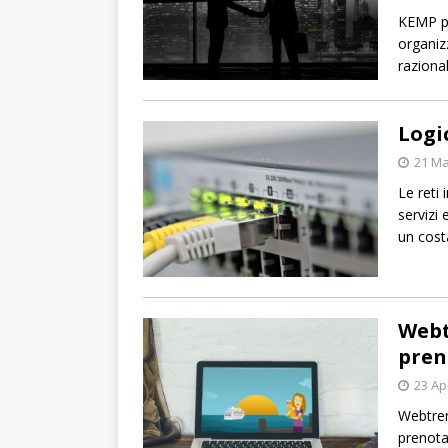
KEMP pr
organiz
razional
Logi
21 Ma
Le reti
servizi 
un cost
Webt
pren
23 Ap
Webtren
prenotaz