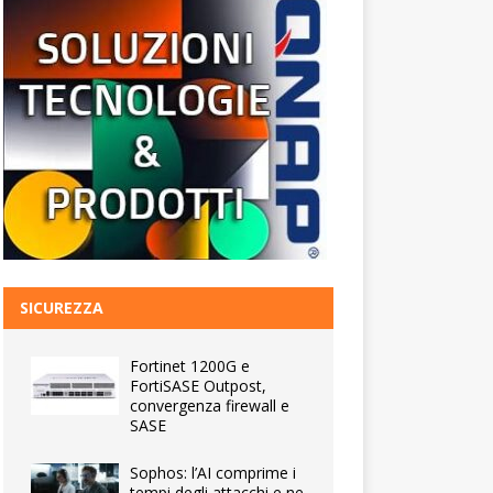
SICUREZZA
Fortinet 1200G e
FortiSASE Outpost,
convergenza firewall e
SASE
Sophos: l’AI comprime i
tempi degli attacchi e ne