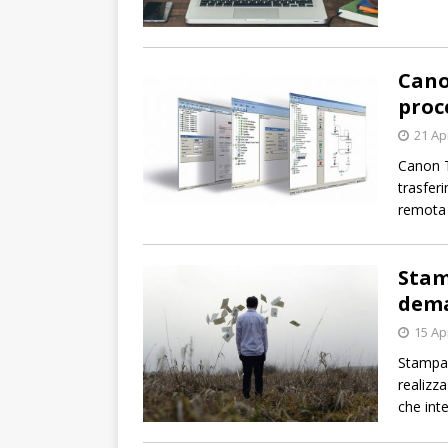
Cano
proc
21 Ap
Canon T
trasfer
remota 
Stam
dema
15 Ap
Stampar
realizz
che int