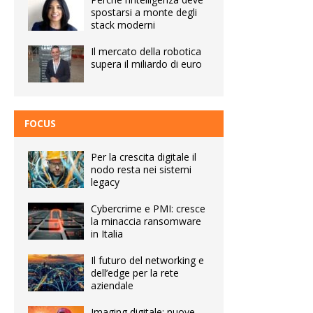
spostarsi a monte degli
stack moderni
Il mercato della robotica
supera il miliardo di euro
FOCUS
Per la crescita digitale il
nodo resta nei sistemi
legacy
Cybercrime e PMI: cresce
la minaccia ransomware
in Italia
Il futuro del networking e
dell’edge per la rete
aziendale
Imaging digitale: nuove