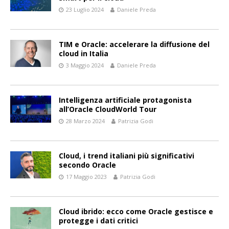
23 Luglio 2024
Daniele Preda
TIM e Oracle: accelerare la diffusione del
cloud in Italia
3 Maggio 2024
Daniele Preda
Intelligenza artificiale protagonista
all’Oracle CloudWorld Tour
28 Marzo 2024
Patrizia Godi
Cloud, i trend italiani più significativi
secondo Oracle
17 Maggio 2023
Patrizia Godi
Cloud ibrido: ecco come Oracle gestisce e
protegge i dati critici