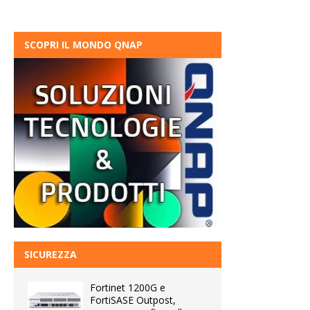
SCOPRI IL MONDO QNAP
SICUREZZA
Fortinet 1200G e
FortiSASE Outpost,