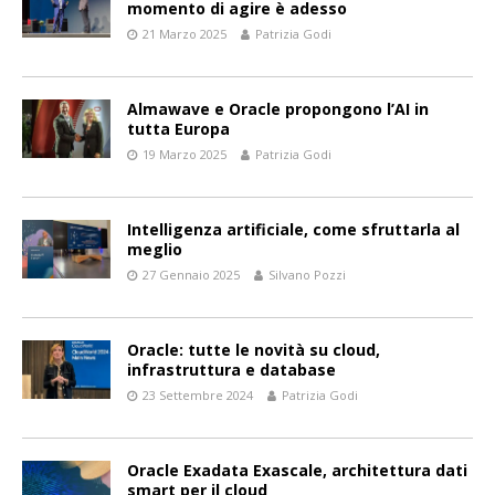
momento di agire è adesso
21 Marzo 2025
Patrizia Godi
Almawave e Oracle propongono l’AI in
tutta Europa
19 Marzo 2025
Patrizia Godi
Intelligenza artificiale, come sfruttarla al
meglio
27 Gennaio 2025
Silvano Pozzi
Oracle: tutte le novità su cloud,
infrastruttura e database
23 Settembre 2024
Patrizia Godi
Oracle Exadata Exascale, architettura dati
smart per il cloud