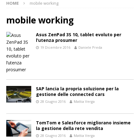
HOME
mobile working
mobile working
Asus ZenPad 3S 10, tablet evoluto per
l’utenza prosumer
19 Dicembre 2016
Daniele Preda
SAP lancia la propria soluzione per la
gestione delle connected cars
28 Giugno 2016
Mattia Verga
TomTom e Salesforce migliorano insieme
la gestione della rete vendita
28 Giugno 2016
Mattia Verga