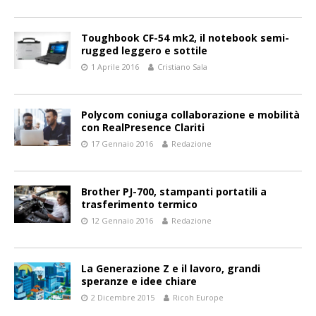
Toughbook CF-54 mk2, il notebook semi-
rugged leggero e sottile
1 Aprile 2016
Cristiano Sala
Polycom coniuga collaborazione e mobilità
con RealPresence Clariti
17 Gennaio 2016
Redazione
Brother PJ-700, stampanti portatili a
trasferimento termico
12 Gennaio 2016
Redazione
La Generazione Z e il lavoro, grandi
speranze e idee chiare
2 Dicembre 2015
Ricoh Europe