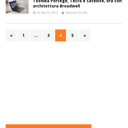
Toshiba Portégé, Tecra e Satellite, ora con
architettura Broadwell
10 Aprile 2015
Daniele Preda
«
1
…
3
4
5
»