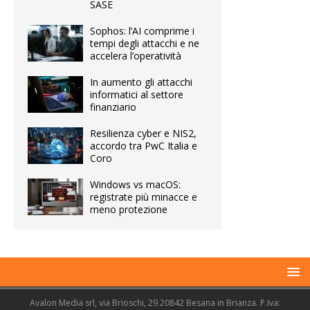
SASE
Sophos: l’AI comprime i
tempi degli attacchi e ne
accelera l’operatività
In aumento gli attacchi
informatici al settore
finanziario
Resilienza cyber e NIS2,
accordo tra PwC Italia e
Coro
Windows vs macOS:
registrate più minacce e
meno protezione
Avalon Media srl, via Brioschi, 29 20842 Besana in Brianza. P.Iva: