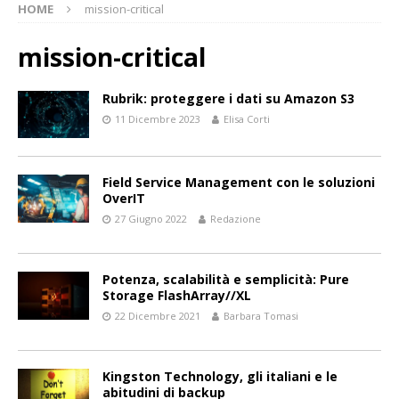
HOME
mission-critical
mission-critical
Rubrik: proteggere i dati su Amazon S3
11 Dicembre 2023
Elisa Corti
Field Service Management con le soluzioni
OverIT
27 Giugno 2022
Redazione
Potenza, scalabilità e semplicità: Pure
Storage FlashArray//XL
22 Dicembre 2021
Barbara Tomasi
Kingston Technology, gli italiani e le
abitudini di backup