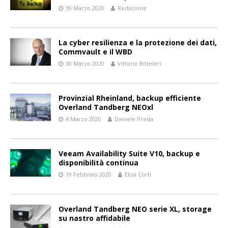
30 Marzo 2020
Redazione
La cyber resilienza e la protezione dei dati,
Commvault e il WBD
30 Marzo 2020
Vittorio Bitteleri
Provinzial Rheinland, backup efficiente
Overland Tandberg NEOxl
4 Marzo 2020
Daniele Preda
Veeam Availability Suite V10, backup e
disponibilità continua
19 Febbraio 2020
Elisa Corti
Overland Tandberg NEO serie XL, storage
su nastro affidabile