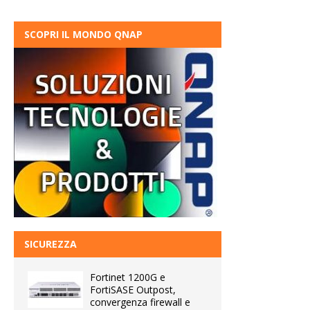
SCOPRI IL MONDO QNAP
SICUREZZA
Fortinet 1200G e
FortiSASE Outpost,
convergenza firewall e