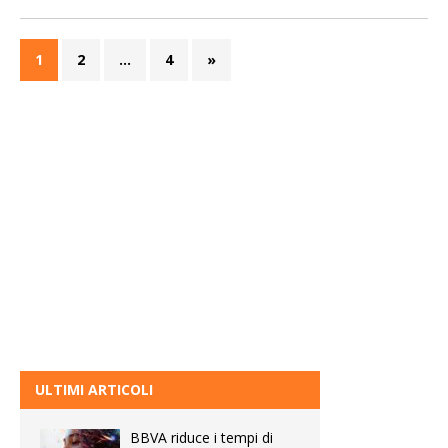
1
2
…
4
»
ULTIMI ARTICOLI
BBVA riduce i tempi di