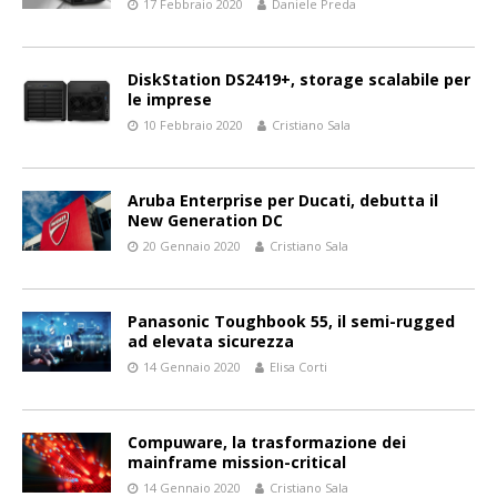
17 Febbraio 2020
Daniele Preda
DiskStation DS2419+, storage scalabile per
le imprese
10 Febbraio 2020
Cristiano Sala
Aruba Enterprise per Ducati, debutta il
New Generation DC
20 Gennaio 2020
Cristiano Sala
Panasonic Toughbook 55, il semi-rugged
ad elevata sicurezza
14 Gennaio 2020
Elisa Corti
Compuware, la trasformazione dei
mainframe mission-critical
14 Gennaio 2020
Cristiano Sala