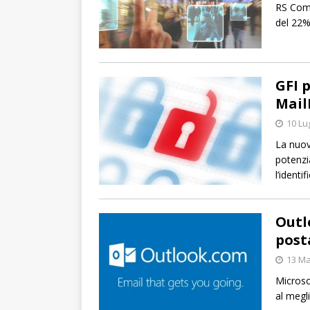
RS Com
del 22%
GFI 
Mail
10 Lu
La nuov
potenzi
l’identi
Outl
post
13 Ma
Microso
al megl