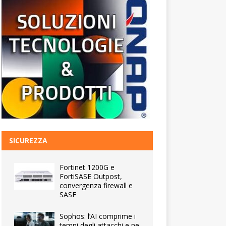
SICUREZZA
Fortinet 1200G e
FortiSASE Outpost,
convergenza firewall e
SASE
Sophos: l’AI comprime i
tempi degli attacchi e ne