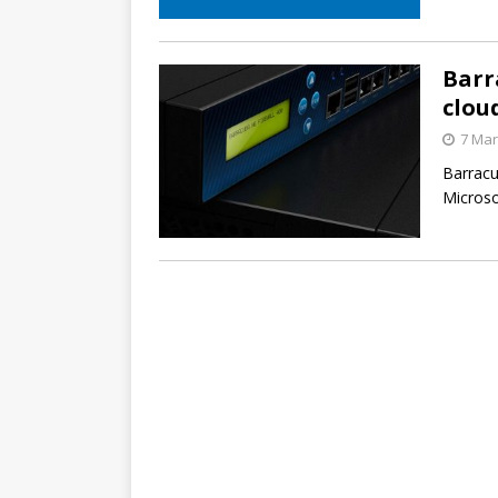
Barr
clou
7 Mar
Barracu
Microso