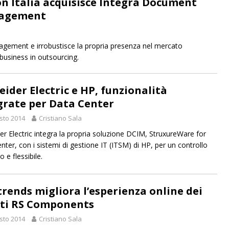
n Italia acquisisce Integra Document
agement
gement e irrobustisce la propria presenza nel mercato
business in outsourcing.
eider Electric e HP, funzionalità
grate per Data Center
sto 2014
Cristiano Sala
er Electric integra la propria soluzione DCIM, StruxureWare for
nter, con i sistemi di gestione IT (ITSM) di HP, per un controllo
o e flessibile.
rends migliora l’esperienza online dei
nti RS Components
sto 2014
Cristiano Sala