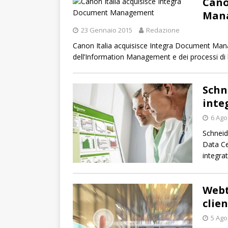
Cano
Man
23 Gennaio 2015
Redazione
Canon Italia acquisisce Integra Document Mana
dell’Information Management e dei processi di 
Schn
inte
6 Ago
Schneid
Data Ce
integrat
Webt
clie
5 Ago