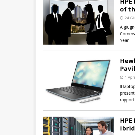
HPE 
of t
24 Gi
A giugn
Commvau
Year — 
Hewl
Pavi
1 Apr
Il lapt
present
rapport
HPE 
ibri