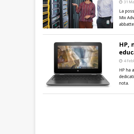
31 Ma
La possi
Mix Adv
abbatter
HP, 
educ
4 Feb
HP ha a
dedicat
nota.