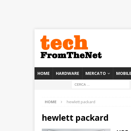
HOME
HARDWARE
MERCATO
MOBIL
HOME
hewlett packard
hewlett packard