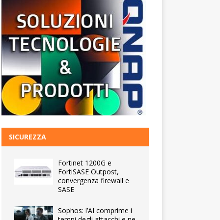
SICUREZZA
Fortinet 1200G e
FortiSASE Outpost,
convergenza firewall e
SASE
Sophos: l’AI comprime i
tempi degli attacchi e ne