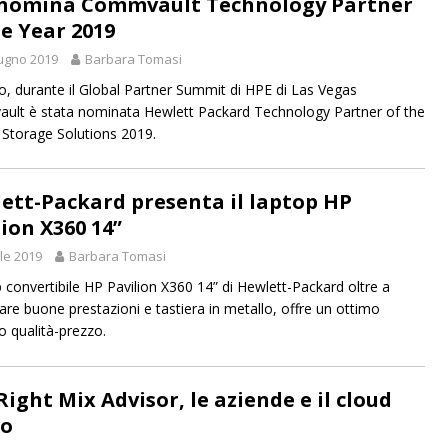
nomina Commvault Technology Partner
he Year 2019
ugno 2019
Barbara Tomasi
o, durante il Global Partner Summit di HPE di Las Vegas
lt è stata nominata Hewlett Packard Technology Partner of the
Storage Solutions 2019.
ett-Packard presenta il laptop HP
lion X360 14”
ile 2019
Barbara Tomasi
op convertibile HP Pavilion X360 14” di Hewlett-Packard oltre a
are buone prestazioni e tastiera in metallo, offre un ottimo
o qualità-prezzo.
Right Mix Advisor, le aziende e il cloud
do