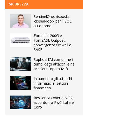
SICUREZZA
SentinelOne, risposta
‘closed-loop’ per il SOC
autonomo
Fortinet 1200G e
FortiSASE Outpost,
convergenza firewall e
SASE
Sophos: l’AI comprime i
tempi degli attacchi e ne
accelera l’operatività
In aumento gli attacchi
informatici al settore
finanziario
Resilienza cyber e NIS2,
accordo tra PwC Italia e
Coro