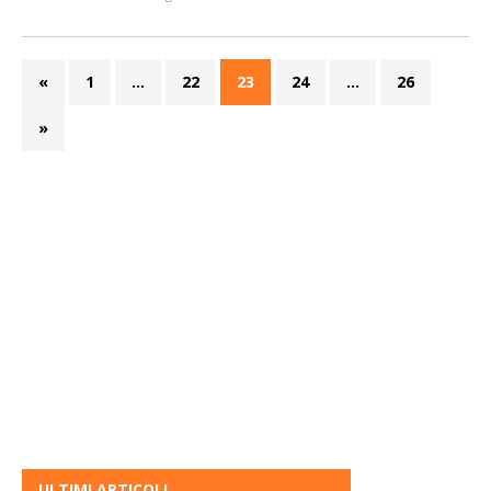
«
1
…
22
23
24
…
26
»
ULTIMI ARTICOLI