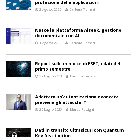
protezione delle applicazioni
2 Agosto 2023
Barbara Tomasi
Nasce la piattaforma Aiseek, gestione
documentale con AI
1 Agosto 2023
Barbara Tomasi
Report sulle minacce di ESET, i dati del
primo semestre
27 Luglio 2023
Barbara Tomasi
Adottare un’autenticazione avanzata
previene gli attacchi IT
26 Luglio 2023
Marco Rottigni
Dati in transito ultrasicuri con Quantum
Key Distribution