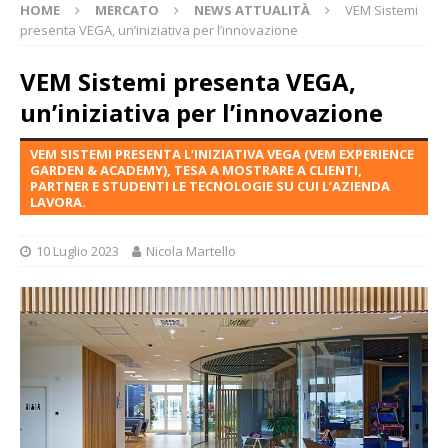
HOME
MERCATO
NEWS ATTUALITÀ
VEM Sistemi
presenta VEGA, un’iniziativa per l’innovazione
VEM Sistemi presenta VEGA,
un’iniziativa per l’innovazione
VEM SISTEMI PRESENTA L’INIZIATIVA VEGA (VEM EXPERIENCE
GARDEN & ACADEMY), TESA A MOSTRARE A CLIENTI,
PARTNER E STUDENTI LE TECNOLOGIE SU CUI L’AZIENDA
LAVORA.
10 Luglio 2023
Nicola Martello