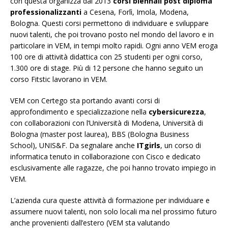
con questa organizza dal 2013
corsi biennali post diploma
professionalizzanti
a Cesena, Forlì, Imola, Modena,
Bologna. Questi corsi permettono di individuare e sviluppare
nuovi talenti, che poi trovano posto nel mondo del lavoro e in
particolare in VEM, in tempi molto rapidi. Ogni anno VEM eroga
100 ore di attività didattica con 25 studenti per ogni corso,
1.300 ore di stage. Più di 12 persone che hanno seguito un
corso Fitstic lavorano in VEM.
VEM con Certego sta portando avanti corsi di
approfondimento e specializzazione nella
cybersicurezza
,
con collaborazioni con l’Università di Modena, Università di
Bologna (master post laurea), BBS (Bologna Business
School), UNIS&F. Da segnalare anche
ITgirls
, un corso di
informatica tenuto in collaborazione con Cisco e dedicato
esclusivamente alle ragazze, che poi hanno trovato impiego in
VEM.
L’azienda cura queste attività di formazione per individuare e
assumere nuovi talenti, non solo locali ma nel prossimo futuro
anche provenienti dall’estero (VEM sta valutando