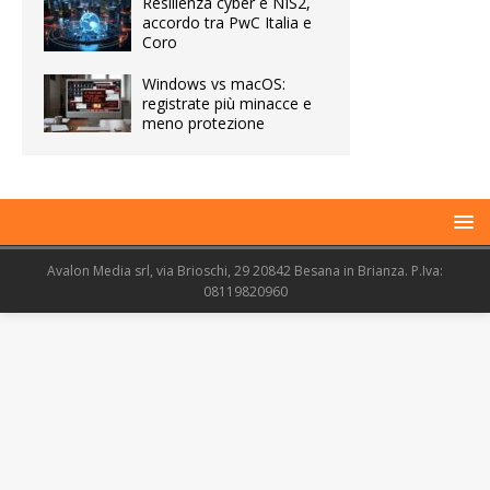
Resilienza cyber e NIS2,
accordo tra PwC Italia e
Coro
Windows vs macOS:
registrate più minacce e
meno protezione
Avalon Media srl, via Brioschi, 29 20842 Besana in Brianza. P.Iva:
08119820960