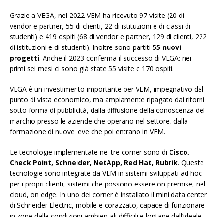
Grazie a VEGA, nel 2022 VEM ha ricevuto 97 visite (20 di
vendor e partner, 55 di clienti, 22 di istituzioni e di classi di
studenti) e 419 ospiti (68 di vendor e partner, 129 di clienti, 222
di istituzioni e di studenti). Inoltre sono partiti
55 nuovi
progetti
. Anche il 2023 conferma il successo di VEGA: nei
primi sei mesi ci sono già state 55 visite e 170 ospiti.
VEGA è un investimento importante per VEM, impegnativo dal
punto di vista economico, ma ampiamente ripagato dai ritorni
sotto forma di pubblicità, dalla diffusione della conoscenza del
marchio presso le aziende che operano nel settore, dalla
formazione di nuove leve che poi entrano in VEM.
Le tecnologie implementate nei tre corner sono di
Cisco,
Check Point, Schneider, NetApp, Red Hat, Rubrik
. Queste
tecnologie sono integrate da VEM in sistemi sviluppati ad hoc
per i propri clienti, sistemi che possono essere on premise, nel
cloud, on edge. In uno dei corner è installato il mini data center
di Schneider Electric, mobile e corazzato, capace di funzionare
in zone dalle condizioni ambientali difficili e lontane dall’ideale.