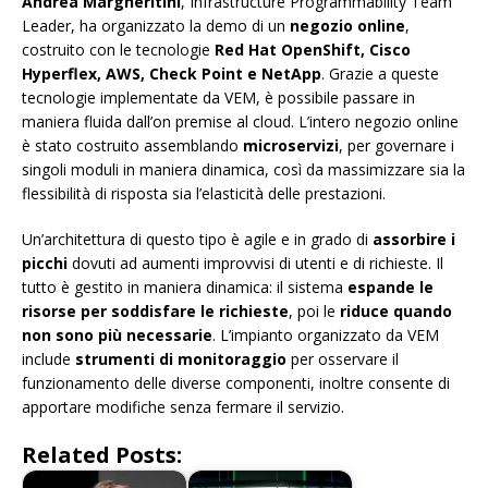
Andrea Margheritini
, Infrastructure Programmability Team
Leader, ha organizzato la demo di un
negozio online
,
costruito con le tecnologie
Red Hat OpenShift, Cisco
Hyperflex, AWS, Check Point e NetApp
. Grazie a queste
tecnologie implementate da VEM, è possibile passare in
maniera fluida dall’on premise al cloud. L’intero negozio online
è stato costruito assemblando
microservizi
, per governare i
singoli moduli in maniera dinamica, così da massimizzare sia la
flessibilità di risposta sia l’elasticità delle prestazioni.
Un’architettura di questo tipo è agile e in grado di
assorbire i
picchi
dovuti ad aumenti improvvisi di utenti e di richieste. Il
tutto è gestito in maniera dinamica: il sistema
espande le
risorse per soddisfare le richieste
, poi le
riduce quando
non sono più necessarie
. L’impianto organizzato da VEM
include
strumenti di monitoraggio
per osservare il
funzionamento delle diverse componenti, inoltre consente di
apportare modifiche senza fermare il servizio.
Related Posts: