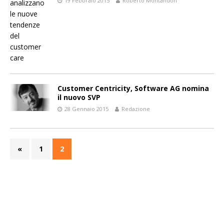
19 Febbraio 2015
Roberto Montandon
Customer Centricity, Software AG nomina
il nuovo SVP
28 Gennaio 2015
Redazione
«
1
2