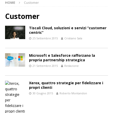
HOME
Customer
Customer
Tiscali Cloud, soluzioni e servizi “customer
centric”
25 Settembre 2015
Cristiano Sala
Microsoft e Salesforce rafforzano la
propria partnership strategica
21 Settembre 2015
Redazione
Xerox, quattro strategie per fidelizzare i
propri clienti
30 Giugno 2015
Roberto Montandon