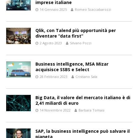
imprese italiane
14 Gennaio 2025
Romeo Scaccabarozzi
Qlik, con Talend più opportunità per
diventare “data first”
2 Agosto 2023
Silvano Pozzi
Business intelligence, MSA Mizar
acquisisce SSBS e Select
28 Febbraio 2023
Cristiano Sala
Big Data, il valore del mercato italiano è di
2,41 miliardi di euro
14 Novembre 2022
Barbara Tomasi
SAP, la business intelligence può salvare il
pianeta