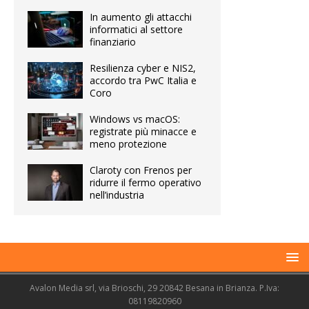
In aumento gli attacchi
informatici al settore
finanziario
Resilienza cyber e NIS2,
accordo tra PwC Italia e
Coro
Windows vs macOS:
registrate più minacce e
meno protezione
Claroty con Frenos per
ridurre il fermo operativo
nell’industria
Avalon Media srl, via Brioschi, 29 20842 Besana in Brianza. P.Iva:
08119820960