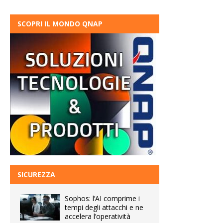
SCOPRI IL MONDO QNAP
SICUREZZA
Sophos: l’AI comprime i
tempi degli attacchi e ne
accelera l’operatività