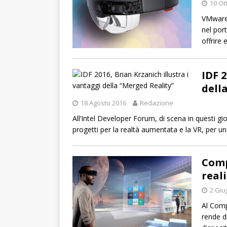
10 Ot
VMware 
nel por
offrire
IDF 2
dell
18 Agosto 2016
Redazione
All’Intel Developer Forum, di scena in questi g
progetti per la realtà aumentata e la VR, per un
Comp
reali
2 Giu
Al Comp
rende d