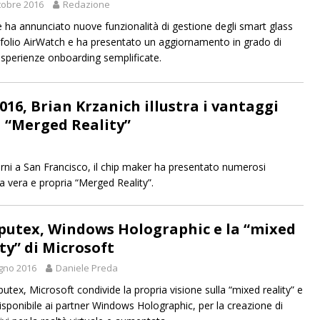
tobre 2016
Redazione
ha annunciato nuove funzionalità di gestione degli smart glass
tfolio AirWatch e ha presentato un aggiornamento in grado di
 esperienze onboarding semplificate.
016, Brian Krzanich illustra i vantaggi
a “Merged Reality”
iorni a San Francisco, il chip maker ha presentato numerosi
a vera e propria “Merged Reality”.
utex, Windows Holographic e la “mixed
ty” di Microsoft
gno 2016
Daniele Preda
utex, Microsoft condivide la propria visione sulla “mixed reality” e
isponibile ai partner Windows Holographic, per la creazione di