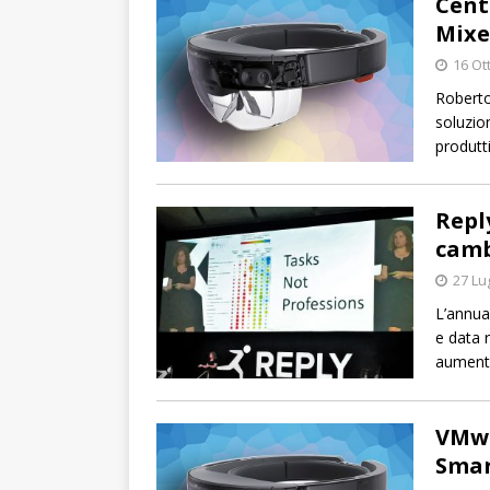
Cent
Mixe
16 Ot
Roberto
soluzio
produtti
Repl
camb
27 Lu
L’annua
e data r
aument
VMwa
Smar