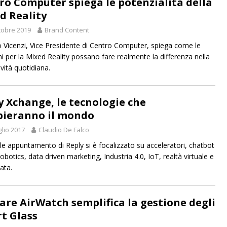
ro Computer spiega le potenzialità della
d Reality
tobre 2019
Brand Content
 Vicenzi, Vice Presidente di Centro Computer, spiega come le
ni per la Mixed Reality possano fare realmente la differenza nella
vità quotidiana.
y Xchange, le tecnologie che
ieranno il mondo
glio 2017
Claudio De Falco
le appuntamento di Reply si è focalizzato su acceleratori, chatbot
obotics, data driven marketing, Industria 4.0, IoT, realtà virtuale e
ata.
re AirWatch semplifica la gestione degli
t Glass