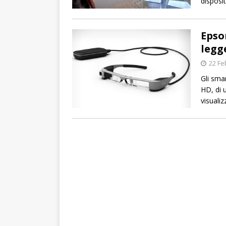
disposit
Epso
legg
22 Fe
Gli sma
HD, di u
visuali