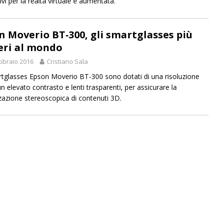
ivi per la realtà virtuale e aumentata.
n Moverio BT-300, gli smartglasses più
eri al mondo
bbraio 2016
Cristiano Sala
rtglasses Epson Moverio BT-300 sono dotati di una risoluzione
n elevato contrasto e lenti trasparenti, per assicurare la
zzazione stereoscopica di contenuti 3D.