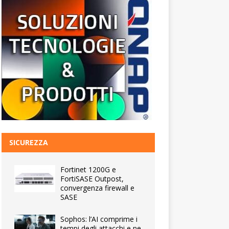
SICUREZZA
Fortinet 1200G e
FortiSASE Outpost,
convergenza firewall e
SASE
Sophos: l’AI comprime i
tempi degli attacchi e ne