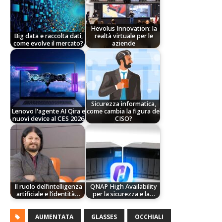
Hevolus Innovation: la
Big data e raccolta dati,
realtà virtuale per le
come evolve il mercato?
aziende
Sicurezza informatica,
Lenovo l'agente AI Qira e
come cambia la figura del
nuovi device al CES 2026
CISO?
Il ruolo dell’intelligenza
QNAP High Availability
artificiale e l’identità…
per la sicurezza e la…
AUMENTATA
GLASSES
OCCHIALI