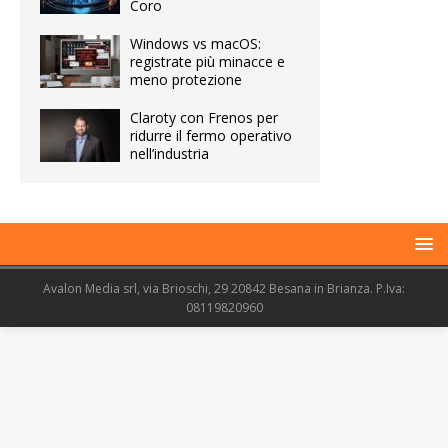
Coro
Windows vs macOS:
registrate più minacce e
meno protezione
Claroty con Frenos per
ridurre il fermo operativo
nell’industria
Avalon Media srl, via Brioschi, 29 20842 Besana in Brianza. P.Iva:
08119820960