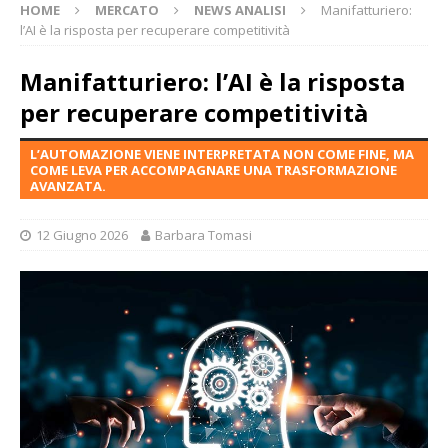
HOME
MERCATO
NEWS ANALISI
Manifatturiero:
l’AI è la risposta per recuperare competitività
Manifatturiero: l’AI è la risposta
per recuperare competitività
L’AUTOMAZIONE VIENE INTERPRETATA NON COME FINE, MA
COME LEVA PER ACCOMPAGNARE UNA TRASFORMAZIONE
AVANZATA.
12 Giugno 2026
Barbara Tomasi