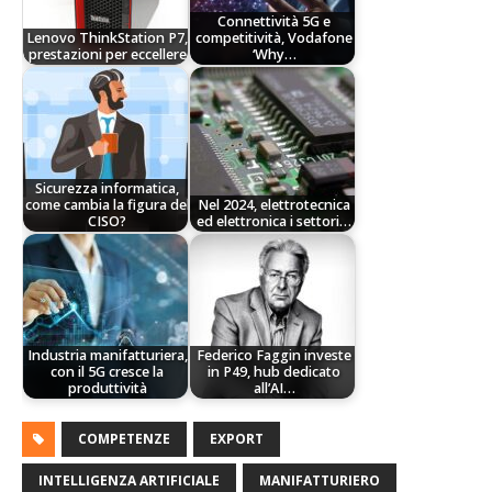
Connettività 5G e
Lenovo ThinkStation P7,
competitività, Vodafone
prestazioni per eccellere
‘Why…
Sicurezza informatica,
come cambia la figura del
Nel 2024, elettrotecnica
CISO?
ed elettronica i settori…
Industria manifatturiera,
Federico Faggin investe
con il 5G cresce la
in P49, hub dedicato
produttività
all’AI…
COMPETENZE
EXPORT
INTELLIGENZA ARTIFICIALE
MANIFATTURIERO