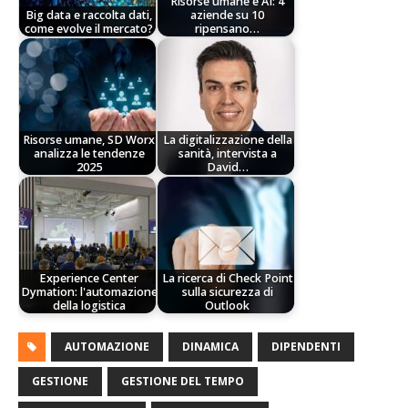
Risorse umane e AI: 4
Big data e raccolta dati,
aziende su 10
come evolve il mercato?
ripensano…
Risorse umane, SD Worx
La digitalizzazione della
analizza le tendenze
sanità, intervista a
2025
David…
Experience Center
La ricerca di Check Point
Dymation: l'automazione
sulla sicurezza di
della logistica
Outlook
AUTOMAZIONE
DINAMICA
DIPENDENTI
GESTIONE
GESTIONE DEL TEMPO