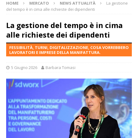
HOME
MERCATO
NEWS ATTUALITÀ
La gestione
del tempo è in cima alle richieste dei dipendenti
La gestione del tempo è in cima
alle richieste dei dipendenti
FESSIBILITÀ, TURNI, DIGITALIZZAZIONE, COSA VORREBBERO
LAVORATORI E IMPRESE DELLA MANIFATTURA.
5 Giugno 2026
Barbara Tomasi