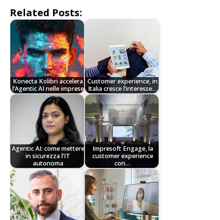
Related Posts:
Konecta Kolibri accelera
Customer experience, in
l’Agentic AI nelle imprese
Italia cresce l’interesse…
Agentic AI: come mettere
Impresoft Engage, la
in sicurezza l’IT
customer experience
autonoma
con…