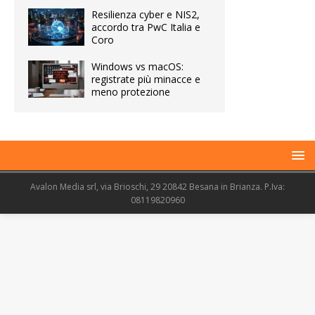
Resilienza cyber e NIS2,
accordo tra PwC Italia e
Coro
Windows vs macOS:
registrate più minacce e
meno protezione
Avalon Media srl, via Brioschi, 29 20842 Besana in Brianza. P.Iva:
08119820960