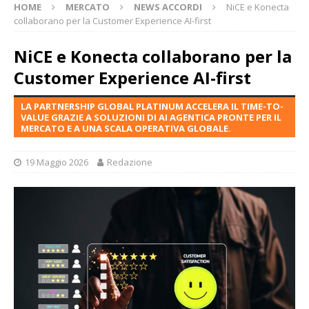
HOME
MERCATO
NEWS ACCORDI
NiCE e Konecta
collaborano per la Customer Experience AI-first
NiCE e Konecta collaborano per la
Customer Experience AI-first
LA PARTNERSHIP GLOBAL PLATINUM ACCELERA IL TIME-TO-
VALUE GRAZIE A SOLUZIONI DI AI AGENTICA PRONTE PER IL
MERCATO E A UNA SCALA OPERATIVA GLOBALE.
19 Maggio 2026
Redazione