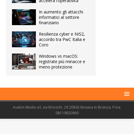
accelera l’operatività
In aumento gli attacchi
informatici al settore
finanziario
Resilienza cyber e NIS2,
accordo tra PwC Italia e
Coro
Windows vs macOS:
registrate più minacce e
meno protezione
Avalon Media srl, via Brioschi, 29 20842 Besana in Brianza. P.Iva:
08119820960