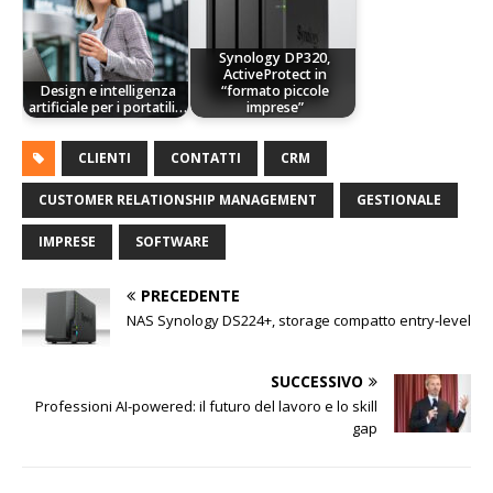
Synology DP320,
ActiveProtect in
Design e intelligenza
“formato piccole
artificiale per i portatili…
imprese”
CLIENTI
CONTATTI
CRM
CUSTOMER RELATIONSHIP MANAGEMENT
GESTIONALE
IMPRESE
SOFTWARE
PRECEDENTE
NAS Synology DS224+, storage compatto entry-level
SUCCESSIVO
Professioni AI-powered: il futuro del lavoro e lo skill
gap