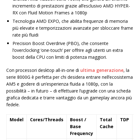
incremento di prestazioni grazie all’esclusivo AMD HYPER-
RX con Fluid Motion Frames a 1080p
Tecnologia AMD EXPO, che abilita frequenze di memoria
più elevate e temporizzazioni avanzate per sbloccare frame
rate più fluidi
Precision Boost Overdrive (PBO), che consente
l’overclocking ‘one-touch’ per offrire agli utenti un extra
boost della CPU con limiti di potenza maggiori.
Con processori desktop all-in-one di
ultima generazione
, la
serie 8000G è perfetta per chi desidera entrare nell’ecosistema
AM5 e godere di un’esperienza fluida a 1080p, con la
possibilità – in futuro – di effettuare l’upgrade con una scheda
grafica dedicata e trarre vantaggio da un gameplay ancora più
fedele.
Model
Cores/Threads
Boost
/
Total
TDP
N
Base
Cache
Frequency