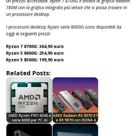
un prezzo accessibile.
Ryzen 7 8700G è dotato di grafica Radeon
780M con la grafica integrata più veloce che si possa trovare in
un processore desktop.
I processori desktop Ryzen serie 8000G sono disponibili da
oggi ai seguenti prezzi:
Ryzen 7 8700G: 364,90 euro
Ryzen 5 8600G: 254,90 euro
Ryzen 5 8500G: 199,90 euro
Related Posts:
AMD Ryzen PRO 8040 e
AMD Radeon RX 9070 XT
serie 8000 per PC AI
e RX 9070 con RDNA 4