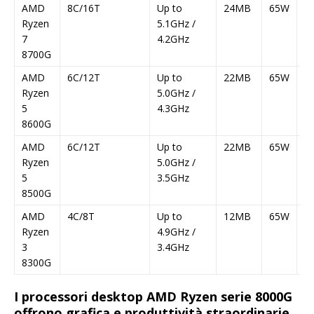
AMD
8C/16T
Up to
24MB
65W
Y
Ryzen
5.1GHz /
7
4.2GHz
8700G
AMD
6C/12T
Up to
22MB
65W
Y
Ryzen
5.0GHz /
5
4.3GHz
8600G
AMD
6C/12T
Up to
22MB
65W
N
Ryzen
5.0GHz /
5
3.5GHz
8500G
AMD
4C/8T
Up to
12MB
65W
N
Ryzen
4.9GHz /
3
3.4GHz
8300G
I processori desktop AMD Ryzen serie 8000G
offrono grafica e produttività straordinarie