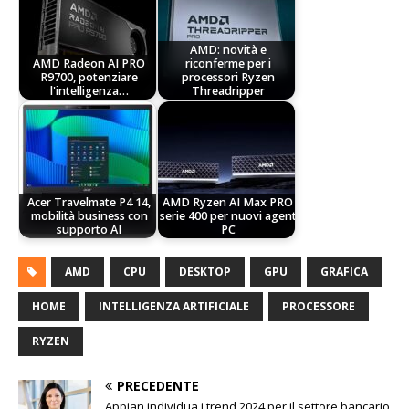
AMD: novità e
AMD Radeon AI PRO
riconferme per i
R9700, potenziare
processori Ryzen
l'intelligenza…
Threadripper
Acer Travelmate P4 14,
AMD Ryzen AI Max PRO
mobilità business con
serie 400 per nuovi agent
supporto AI
PC
AMD
CPU
DESKTOP
GPU
GRAFICA
HOME
INTELLIGENZA ARTIFICIALE
PROCESSORE
RYZEN
PRECEDENTE
Appian individua i trend 2024 per il settore bancario