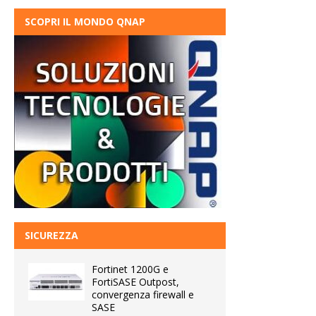
SCOPRI IL MONDO QNAP
SICUREZZA
Fortinet 1200G e
FortiSASE Outpost,
convergenza firewall e
SASE