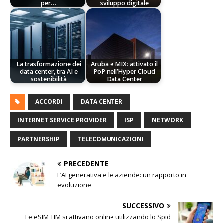
per…
sviluppo digitale
La trasformazione dei
Aruba e MIX: attivato il
data center, tra AI e
PoP nell’Hyper Cloud
sostenibilità
Data Center
ACCORDI
DATA CENTER
INTERNET SERVICE PROVIDER
ISP
NETWORK
PARTNERSHIP
TELECOMUNICAZIONI
PRECEDENTE
L’AI generativa e le aziende: un rapporto in
evoluzione
SUCCESSIVO
Le eSIM TIM si attivano online utilizzando lo Spid