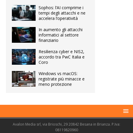
Sophos: l’AI comprime i
tempi degli attacchi e ne
accelera l’operatività
In aumento gli attacchi
informatici al settore
finanziario
Resilienza cyber e NIS2,
accordo tra PwC Italia e
Coro
Windows vs macOS:
registrate più minacce e
meno protezione
Avalon Media srl, via Brioschi, 29 20842 Besana in Brianza. P.Iva:
08119820960