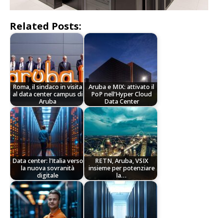
Related Posts:
Roma, il sindaco in visita
Aruba e MIX: attivato il
al data center campus di
PoP nell’Hyper Cloud
Aruba
Data Center
Data center: l’Italia verso
RETN, Aruba, VSIX
la nuova sovranità
insieme per potenziare
digitale
la…