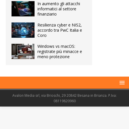
In aumento gli attacchi
informatici al settore
finanziario
Resilienza cyber e NIS2,
accordo tra PwC Italia e
Coro
Windows vs macOS:
registrate più minacce e
meno protezione
Avalon Media srl, via Brioschi, 29 20842 Besana in Brianza. P.Iva:
08119820960