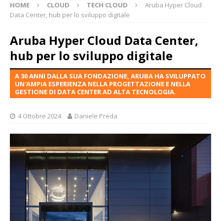
HOME
CLOUD
TECH CLOUD
Aruba Hyper Cloud
Data Center, hub per lo sviluppo digitale
Aruba Hyper Cloud Data Center,
hub per lo sviluppo digitale
A 30 ANNI DALLA SUA FONDAZIONE, ARUBA HA SVILUPPATO
UN'AMPIA ESPERIENZA NELLA PROGETTAZIONE E NELLA
GESTIONE DI DATA CENTER AD ALTA TECNOLOGIA.
4 Ottobre 2024
Daniele Preda