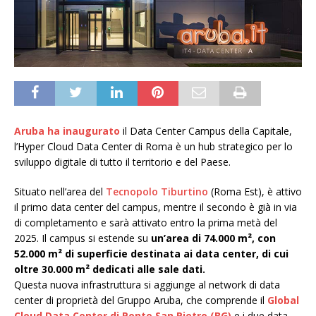
Aruba ha inaugurato
il Data Center Campus della Capitale,
l’Hyper Cloud Data Center di Roma è un hub strategico per lo
sviluppo digitale di tutto il territorio e del Paese.
Situato nell’area del
Tecnopolo Tiburtino
(Roma Est), è attivo
il primo data center del campus, mentre il secondo è già in via
di completamento e sarà attivato entro la prima metà del
2025. Il campus si estende su
un’area di 74.000 m², con
52.000 m² di superficie destinata ai data center, di cui
oltre 30.000 m² dedicati alle sale dati.
Questa nuova infrastruttura si aggiunge al network di data
center di proprietà del Gruppo Aruba, che comprende il
Global
Cloud Data Center di Ponte San Pietro (BG)
e i due data