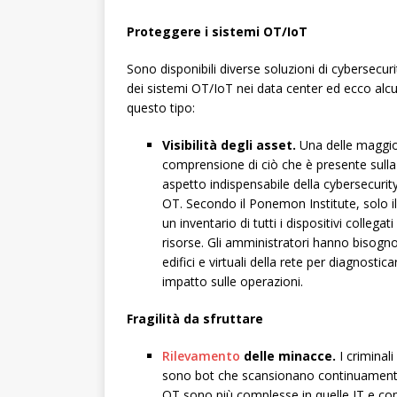
Proteggere i sistemi OT/IoT
Sono disponibili diverse soluzioni di cybersecuri
dei sistemi OT/IoT nei data center ed ecco alcu
questo tipo:
Visibilità degli asset.
Una delle maggior
comprensione di ciò che è presente sulla re
aspetto indispensabile della cybersecurity
OT. Secondo il Ponemon Institute, solo il
un inventario di tutti i dispositivi collegat
risorse. Gli amministratori hanno bisogno di
edifici e virtuali della rete per diagnosti
impatto sulle operazioni.
Fragilità da sfruttare
Rilevamento
delle minacce.
I criminali
sono bot che scansionano continuamente In
OT sono più complesse in quelle IT e co