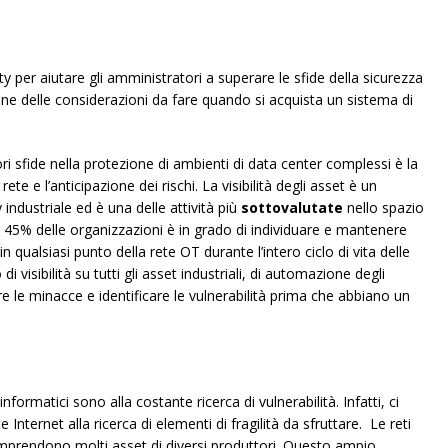
ty per aiutare gli amministratori a superare le sfide della sicurezza
ne delle considerazioni da fare quando si acquista un sistema di
i sfide nella protezione di ambienti di data center complessi è la
te e l’anticipazione dei rischi. La visibilità degli asset è un
 industriale ed è una delle attività più
sottovalutate
nello spazio
 45% delle organizzazioni è in grado di individuare e mantenere
i in qualsiasi punto della rete OT durante l’intero ciclo di vita delle
 visibilità su tutti gli asset industriali, di automazione degli
care le minacce e identificare le vulnerabilità prima che abbiano un
 informatici sono alla costante ricerca di vulnerabilità. Infatti, ci
ternet alla ricerca di elementi di fragilità da sfruttare. Le reti
mprendono molti asset di diversi produttori. Questo ampio