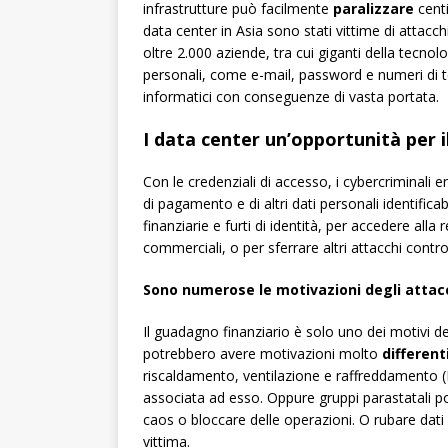
infrastrutture può facilmente
paralizzare
centi
data center in Asia sono stati vittime di attacch
oltre 2.000 aziende, tra cui giganti della tecno
personali, come e-mail, password e numeri di t
informatici con conseguenze di vasta portata.
I data center un’opportunità per i
Con le credenziali di accesso, i cybercriminali en
di pagamento e di altri dati personali identific
finanziarie e furti di identità, per accedere alla
commerciali, o per sferrare altri attacchi contr
Sono numerose le motivazioni degli attac
Il guadagno finanziario è solo uno dei motivi deg
potrebbero avere motivazioni molto
different
riscaldamento, ventilazione e raffreddamento (
associata ad esso. Oppure gruppi parastatali po
caos o bloccare delle operazioni. O rubare dati 
vittima.