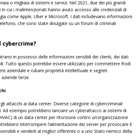
naia o migliaia di sistemi e servizi. Nel 2021, due dei più grandi
i in cui i malintenzionati hanno avuto accesso alle credenziali di
logia come Apple, Uber e Microsoft. I dati includevano informazioni
elefono, che sono state divulgate su un forum di criminali
l cybercrime?
trano in possesso delle informazioni sensibili dei clienti, dei dati
abili. Tutto questo potrebbe essere utilizzato per commettere frodi
 rete aziendale e rubare proprietà intellettuale e segreti
o aziende terze.
chi
li attacchi ai data center. Diverse categorie di cybercriminali
i
. Ad esempio potrebbero lanciare un cyberattacco ai sistemi di
HVAC) di un data center per ritorsione contro un’organizzazione
trebbero interrompere l’alimentazione dei server per provocare il
sensibili e venderli al miglior offerente o a uno Stato nemico della