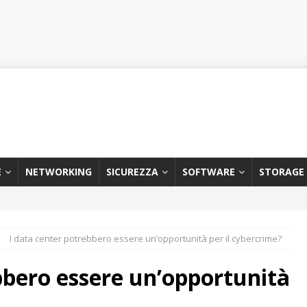
E
NETWORKING
SICUREZZA
SOFTWARE
STORAGE
I data center potrebbero essere un’opportunità per il cybercrime?
bbero essere un’opportunità