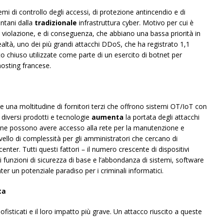
mi di controllo degli accessi, di protezione antincendio e di
ontani dalla
tradizionale
infrastruttura cyber. Motivo per cui è
 violazione, e di conseguenza, che abbiano una bassa priorità in
altà, uno dei più grandi attacchi DDoS, che ha registrato 1,1
o chiuso utilizzate come parte di un esercito di botnet per
hosting francese.
ste una moltitudine di fornitori terzi che offrono sistemi OT/IoT con
i diversi prodotti e tecnologie
aumenta
la portata degli attacchi
rsone possono avere accesso alla rete per la manutenzione e
ivello di complessità per gli amministratori che cercano di
center. Tutti questi fattori – il numero crescente di dispositivi
di funzioni di sicurezza di base e l’abbondanza di sistemi, software
er un potenziale paradiso per i criminali informatici.
ta
isticati e il loro impatto più grave. Un attacco riuscito a queste