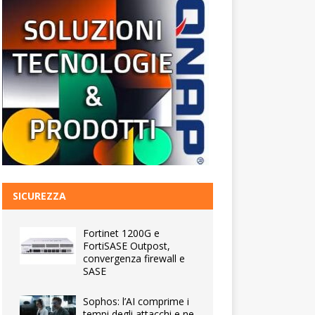
SICUREZZA
Fortinet 1200G e
FortiSASE Outpost,
convergenza firewall e
SASE
Sophos: l’AI comprime i
tempi degli attacchi e ne