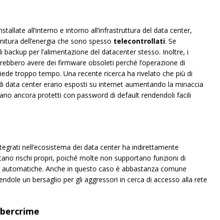
stallate all’interno e intorno all’infrastruttura del data center,
fornitura dell’energia che sono spesso
telecontrollati
. Se
backup per l’alimentazione del datacenter stesso. Inoltre, i
otrebbero avere dei firmware obsoleti perché l’operazione di
ede troppo tempo. Una recente ricerca ha rivelato che più di
 di data center erano esposti su internet aumentando la minaccia
rano ancora protetti con password di default rendendoli facili
integrati nell’ecosistema dei data center ha indirettamente
tano rischi propri, poiché molte non supportano funzioni di
ch automatiche. Anche in questo caso è abbastanza comune
ndole un bersaglio per gli aggressori in cerca di accesso alla rete
ybercrime