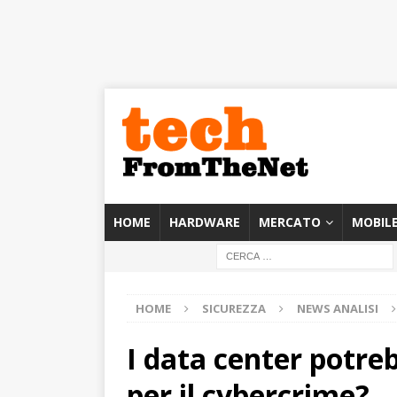
HOME
HARDWARE
MERCATO
MOBIL
HOME
SICUREZZA
NEWS ANALISI
I data center potre
per il cybercrime?