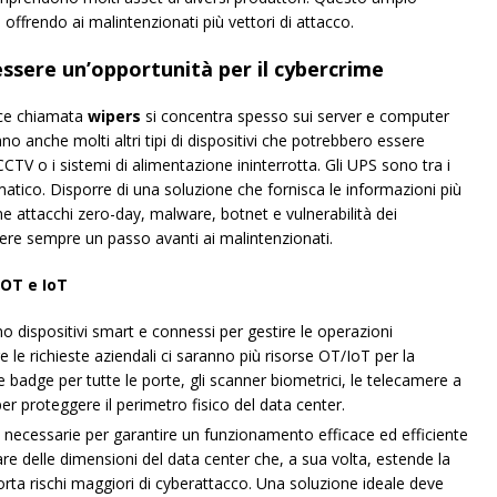
offrendo ai malintenzionati più vettori di attacco.
ssere un’opportunità per il cybercrime
cce chiamata
wipers
si concentra spesso sui server e computer
nno anche molti altri tipi di dispositivi che potrebbero essere
TV o i sistemi di alimentazione ininterrotta. Gli UPS sono tra i
rmatico. Disporre di una soluzione che fornisca le informazioni più
 attacchi zero-day, malware, botnet e vulnerabilità dei
ssere sempre un passo avanti ai malintenzionati.
 OT e IoT
ano dispositivi smart e connessi per gestire le operazioni
e le richieste aziendali ci saranno più risorse OT/IoT per la
 badge per tutte le porte, gli scanner biometrici, le telecamere a
per proteggere il perimetro fisico del data center.
che necessarie per garantire un funzionamento efficace ed efficiente
re delle dimensioni del data center che, a sua volta, estende la
porta rischi maggiori di cyberattacco. Una soluzione ideale deve