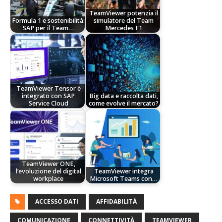
TeamViewer potenzia il
Formula 1 e sostenibilità:
simulatore del Team
SAP per il Team…
Mercedes F1
TeamViewer Tensor è
integrato con SAP
Big data e raccolta dati,
Service Cloud
come evolve il mercato?
TeamViewer ONE,
l’evoluzione del digital
TeamViewer integra
workplace
Microsoft Teams con…
ACCESSO DATI
AFFIDABILITÀ
COMUNICAZIONE
CONNETTIVITÀ
TEAMVIEWER