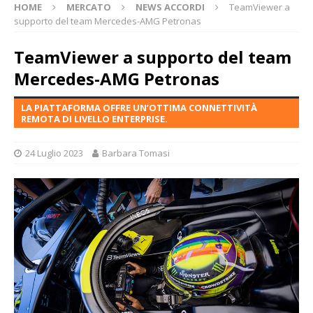
HOME
MERCATO
NEWS ACCORDI
TeamViewer a
supporto del team Mercedes-AMG Petronas
TeamViewer a supporto del team
Mercedes-AMG Petronas
LA PIATTAFORMA OFFRE UN’OTTIMA CONNETTIVITÀ
REMOTA DI LIVELLO ENTERPRISE.
24 Luglio 2023
Barbara Tomasi