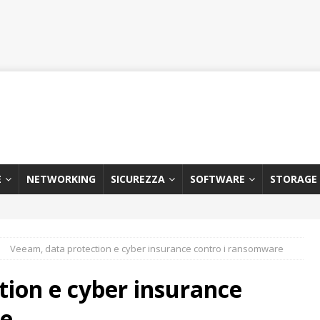
E
NETWORKING
SICUREZZA
SOFTWARE
STORAGE
Veeam, data protection e cyber insurance contro i ransomware
tion e cyber insurance
re