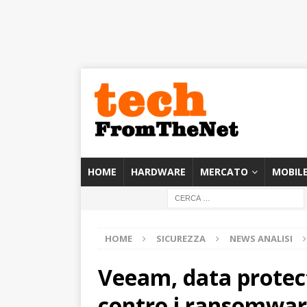
HOME
HARDWARE
MERCATO
MOBIL
HOME
SICUREZZA
NEWS ANALISI
Veeam, data protec
contro i ransomwa