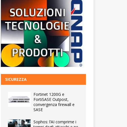
SICUREZZA
Fortinet 1200G e
FortiSASE Outpost,
convergenza firewall e
SASE
Sophos: l’AI comprime i
tempi degli attacchi e ne