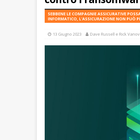
SEBBENE LE COMPAGNIE ASSICURATIVE POSS
INFORMATICO, L'ASSICURAZIONE NON PUÒ 
13 Giugno 2023
Dave Russell e Rick Vanov