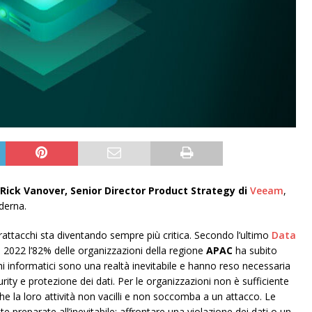
 Rick Vanover, Senior Director Product Strategy di
Veeam
,
derna.
ttacchi sta diventando sempre più critica. Secondo l’ultimo
Data
 2022 l’82% delle organizzazioni della regione
APAC
ha subito
hi informatici sono una realtà inevitabile e hanno reso necessaria
ity e protezione dei dati. Per le organizzazioni non è sufficiente
che la loro attività non vacilli e non soccomba a un attacco. Le
preparate all’inevitabile: affrontare una violazione dei dati o un