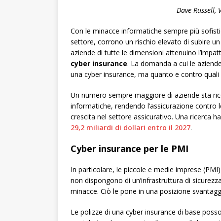
Dave Russell, 
Con le minacce informatiche sempre più sofisti
settore, corrono un rischio elevato di subire un
aziende di tutte le dimensioni attenuino l’impat
cyber insurance
. La domanda a cui le azien
una cyber insurance, ma quanto e contro quali f
Un numero sempre maggiore di aziende sta rico
informatiche, rendendo l’assicurazione contro l
crescita nel settore assicurativo. Una ricerca h
29,2 miliardi di dollari entro il 2027
.
Cyber insurance per le PMI
In particolare, le piccole e medie imprese (PMI
non dispongono di un’infrastruttura di sicurezz
minacce. Ciò le pone in una posizione svantagg
Le polizze di una cyber insurance di base poss