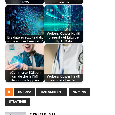
2025
nuvole
Wolters Kluwer Health
Big data e raccolta dati,
presenta AI Labs per
come evolve il mercato?
UpToDate
eCommerce B2B, un
canale che le PMI
Wolters Kluwer Health
devono sviluppare
nominata Leader…
EUROPA
MANAGEMENT
NOMINA
STRATEGIE
PRECEDENTE