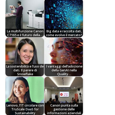
La multifunzione Canon
Big data e raccolta dati,
C7165 e il futuro della…
come evolve il mercato?
La sostenibilità e l’uso dei
I vantaggi dell’adozione
dati. Il parere di
della GenAI nella
Snowflake
Quality…
Lenovo, l’IT circolare con
Canon punta sulla
TruScale DaaS for
gestione delle
Sustainability
informazioni aziendali