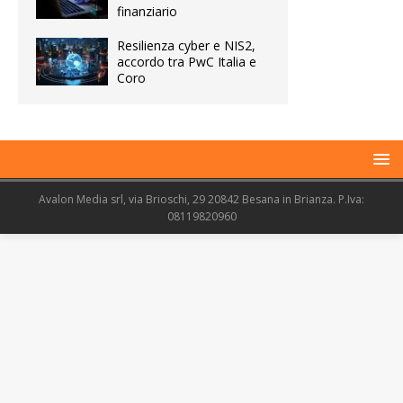
finanziario
Resilienza cyber e NIS2,
accordo tra PwC Italia e
Coro
Avalon Media srl, via Brioschi, 29 20842 Besana in Brianza. P.Iva:
08119820960