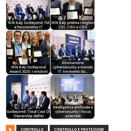
IKN Italy GoBeyond, l’IA
IKN Italy premia i migliori
e l’ecosistema IT
CIO, CISO e CDO
Innovazione,
IKN Italy GoBeyond
cybersecurity e mondo
Award 2025: I vincitori
IT: tre eventi da…
Intelligenza artificiale e
GoBeyond: Total Cost Of
cybersecurity i focus
Ownership dell’AI
aziendali
CONTROLLO
CONTROLLO E PROTEZIONE