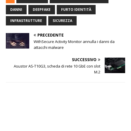
DANNI
DEEPFAKE
FURTO IDENTITÀ
INFRASTRUTTURE
SICUREZZA
PRECEDENTE
WithSecure Activity Monitor annulla i danni da
attacchi malware
SUCCESSIVO
Asustor AS-T10G3, scheda di rete 10 GbE con slot
M.2