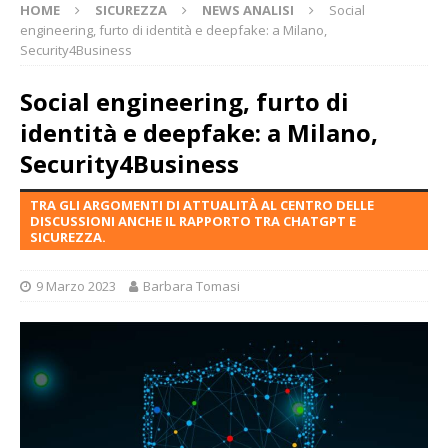
HOME
SICUREZZA
NEWS ANALISI
Social
engineering, furto di identità e deepfake: a Milano,
Security4Business
Social engineering, furto di
identità e deepfake: a Milano,
Security4Business
TRA GLI ARGOMENTI DI ATTUALITÀ AL CENTRO DELLE
DISCUSSIONI ANCHE IL RAPPORTO TRA CHATGPT E
SICUREZZA.
9 Marzo 2023
Barbara Tomasi