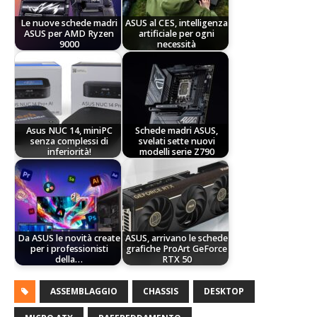
Le nuove schede madri
ASUS al CES, intelligenza
ASUS per AMD Ryzen
artificiale per ogni
9000
necessità
Asus NUC 14, miniPC
Schede madri ASUS,
senza complessi di
svelati sette nuovi
inferiorità!
modelli serie Z790
Da ASUS le novità create
ASUS, arrivano le schede
per i professionisti
grafiche ProArt GeForce
della…
RTX 50
ASSEMBLAGGIO
CHASSIS
DESKTOP