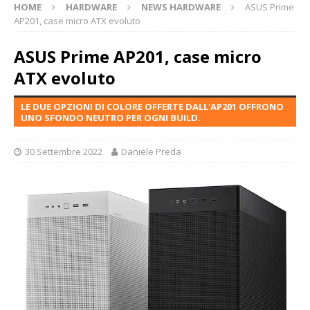
HOME
HARDWARE
NEWS HARDWARE
ASUS Prime
AP201, case micro ATX evoluto
ASUS Prime AP201, case micro
ATX evoluto
LE DUE OPZIONI DI COLORE OFFERTE DALL'AP201 OFFRONO
UNO SFONDO NEUTRO PER OGNI BUILD.
30 Settembre 2022
Daniele Preda