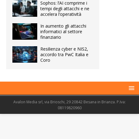
Sophos: l’AI comprime i
tempi degli attacchi e ne
accelera l’operatività
In aumento gli attacchi
informatici al settore
finanziario
Resilienza cyber e NIS2,
accordo tra PwC Italia e
Coro
Avalon Media srl, via Brioschi, 29 20842 Besana in Brianza. P.Iva:
08119820960