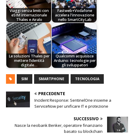
Viaggi senza limiti con
Fastweb+Vodafone
eSIM internazionale
accelera l'innovazione
Thales e Airalo
nello SmartCityLab
Le soluzioni Thales per
Qualcomm acquisisce
mettere l’identità
Arduino: tecnologie per
digitale…
gli sviluppatori
SIM
SMARTPHONE
TECNOLOGIA
PRECEDENTE
Incident Response: SentinelOne insieme a
ServiceNow per unificare IT e protezione
SUCCESSIVO
Nasce la neobank Benker, operatore finanziario
basato su blockchain