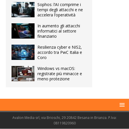
Sophos: l’AI comprime i
tempi degli attacchi e ne
accelera l’operatività
In aumento gli attacchi
informatici al settore
finanziario
Resilienza cyber e NIS2,
accordo tra PwC Italia e
Coro
Windows vs macOS:
registrate più minacce e
meno protezione
Avalon Media srl, via Brioschi, 29 20842 Besana in Brianza. P.Iva:
08119820960