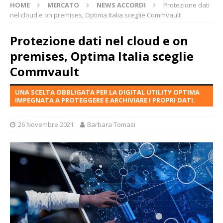
HOME
MERCATO
NEWS ACCORDI
Protezione dati
nel cloud e on premises, Optima Italia sceglie Commvault
Protezione dati nel cloud e on
premises, Optima Italia sceglie
Commvault
UNA SCELTA OBBLIGATA PER LA DIGITAL UTILITY OPTIMA
IMPEGNATA A PROTEGGERE E ARCHIVIARE I PROPRI DATI.
26 Novembre 2021
Barbara Tomasi