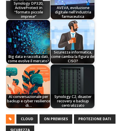
Synology DP320,
ActiveProtect in
AVEVA, evoluzione
“formato piccole
digitale nell'industria
imprese”
farmaceutica
Sicurezza informatica,
Big data e raccolta dati,
come cambia la figura del
come evolve il mercato?
CISO?
AI conversazionale per
Synology C2, disaster
backup e cyber resilience
recovery e backup
di…
centralizzato
CLOUD
ON PREMISES
PROTEZIONE DATI
SICUREZZA