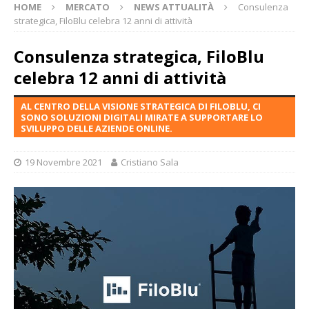
HOME
MERCATO
NEWS ATTUALITÀ
Consulenza
strategica, FiloBlu celebra 12 anni di attività
Consulenza strategica, FiloBlu
celebra 12 anni di attività
AL CENTRO DELLA VISIONE STRATEGICA DI FILOBLU, CI
SONO SOLUZIONI DIGITALI MIRATE A SUPPORTARE LO
SVILUPPO DELLE AZIENDE ONLINE.
19 Novembre 2021
Cristiano Sala