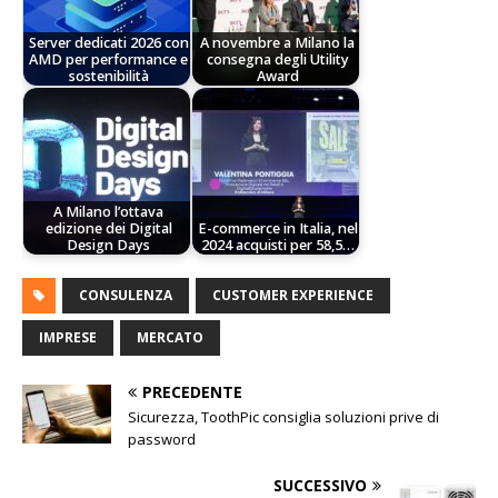
Server dedicati 2026 con
A novembre a Milano la
AMD per performance e
consegna degli Utility
sostenibilità
Award
A Milano l’ottava
edizione dei Digital
E-commerce in Italia, nel
Design Days
2024 acquisti per 58,5…
CONSULENZA
CUSTOMER EXPERIENCE
IMPRESE
MERCATO
PRECEDENTE
Sicurezza, ToothPic consiglia soluzioni prive di
password
SUCCESSIVO