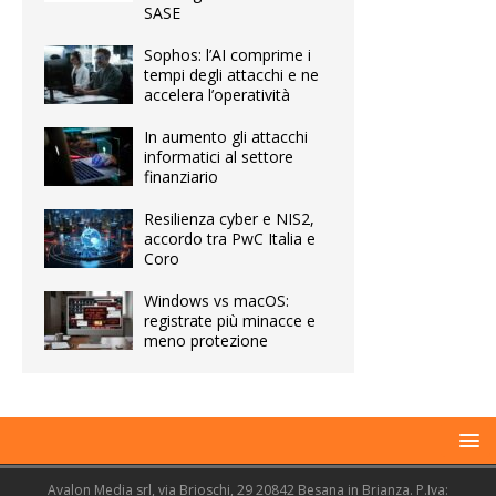
SASE
Sophos: l’AI comprime i
tempi degli attacchi e ne
accelera l’operatività
In aumento gli attacchi
informatici al settore
finanziario
Resilienza cyber e NIS2,
accordo tra PwC Italia e
Coro
Windows vs macOS:
registrate più minacce e
meno protezione
Avalon Media srl, via Brioschi, 29 20842 Besana in Brianza. P.Iva: