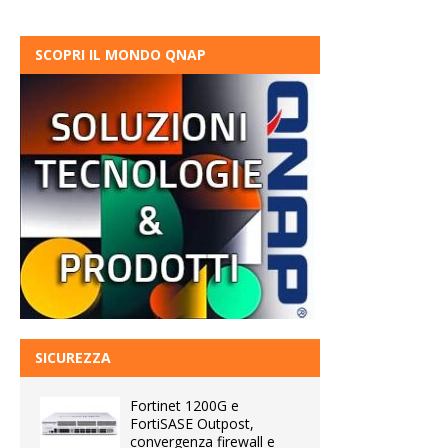
SCOPRI IL MONDO QNAP
SICUREZZA
Fortinet 1200G e
FortiSASE Outpost,
convergenza firewall e