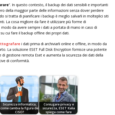
urare
”. In questo contesto, il backup dei dati sensibili e importanti
upero della maggior parte delle informazioni senza dover perdere
 si tratta di pianificare i backup è meglio salvarli in molteplici siti
i. La cosa migliore da fare è utilizzare più forme di
 in modo da avere sempre i dati a portata di mano in caso di
su cui fare il backup offline dei propri dati.
ittografare
i dati prima di archiviarli online e offline, in modo da
urto. La soluzione ESET Full Disk Encryption fornisce una potente
le di gestione remota Eset e aumenta la sicurezza dei dati della
ive di conformità.
Sicurezza informatica,
Coniugare privacy e
come cambia la figura del
sicurezza, ESET Italia
CISO?
spiega come fare