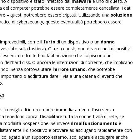
rio dispositivo è stato infettato dal
malware
è uno di questi. A
a del computer potrebbe essere completamente cancellata, i dati
re – questi potrebbero essere criptati. Utilizzando una
soluzione
ctice di cybersecurity, queste eventualità potrebbero essere
 imprevedibili, come il
furto
di un dispositivo o un
danno
esciato sulla tastiera). Oltre a questi, non è raro che i dispositivi
lescenza o di difetti di fabbricazione che colpiscono un
dell’hard disk. O ancora le interruzioni di corrente, che implicano
orando. Senza sottovalutare
l’errore umano
, che potrebbe
importanti o addirittura dare il via a una catena di eventi che
o.
e?
, si consiglia di interrompere immediatamente l’uso senza
a tenerlo in carica. Disabilitare tutta la connettività di rete, se
 la modalità Sospensione. Se invece il
malfunzionamento
è
iatamente il dispositivo e provare ad asciugarlo rapidamente con
 è collegato a un supporto esterno, scollegare e asciugare anche