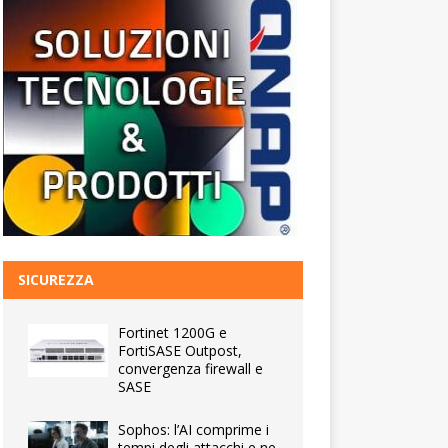
SICUREZZA
Fortinet 1200G e
FortiSASE Outpost,
convergenza firewall e
SASE
Sophos: l’AI comprime i
tempi degli attacchi e ne