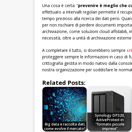
Una cosa è certa: “
prevenire è meglio che c
effettuato a intervalli regolari permette il rec
tempo prezioso alla ricerca dei dati persi. Quando
per non rischiare di perdere documenti important
archiviazione, come soluzioni cloud affidabili,
necessità, oltre a unità di archiviazione esterne 
A completare il tutto, si dovrebbero sempre
cr
proteggere sempre le informazioni in caso di f
crittografia gestita in modo nativo dalla conso
nostra organizzazione per soddisfare le normat
Related Posts:
Synology DP320,
ActiveProtect in
Big data e raccolta dati,
“formato piccole
come evolve il mercato?
imprese”