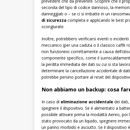
prevedere che da prevenire. Scoprire che il prop
seconda del tipo di codice dannoso, la memori
danneggiati o – se ci si imbatte in un ransomwa
di sicurezza
completa e applicando le best pra
scongiurate.
Inoltre, potrebbero verificarsi eventi o incidenti
meccanico (per una caduta o il classico caffè rov
non funzionino correttamente a causa dell’obso
componente specifico, come il surriscaldamento 
la perdita immediata dei dati su cui si sta lav
determinare la cancellazione accidentale di dati 
potrebbe persino portare al reset del dispositiv
Non abbiamo un backup: cosa far
In caso di
eliminazione accidentale
dei dati
spegnere il dispositivo. Se è alimentato a batteri
possibile attivare prima la modalità Aereo, poi
stato provocato da un liquido, spegnere immed
un panno morbido e asciutto. Se il dispositivo