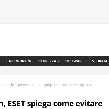
E
NETWORKING
SICUREZZA
SOFTWARE
STORAGE
Data loss prevention, ESET spiega come evitare e mitigare la
n, ESET spiega come evitare