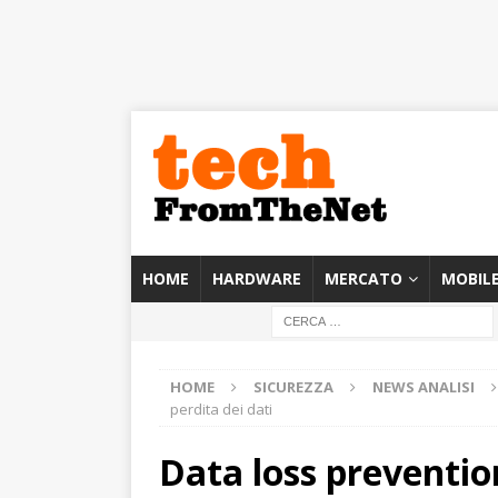
HOME
HARDWARE
MERCATO
MOBIL
HOME
SICUREZZA
NEWS ANALISI
perdita dei dati
Data loss preventio