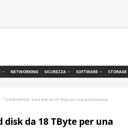
E
NETWORKING
SICUREZZA
SOFTWARE
STORAGE
Toshiba MG09 , hard disk da 18 TByte per una archiviazione
 disk da 18 TByte per una