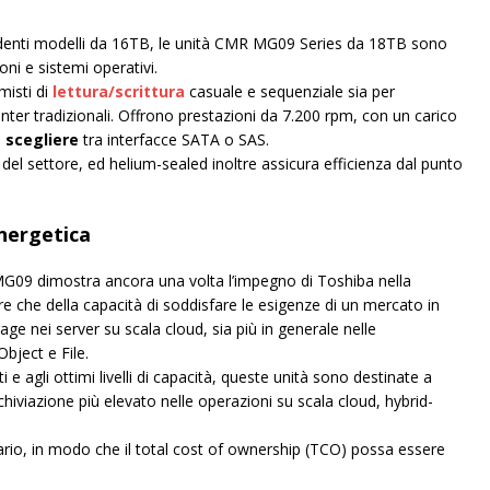
ecedenti modelli da 16TB, le unità CMR MG09 Series da 18TB sono
i e sistemi operativi.
misti di
lettura/scrittura
casuale e sequenziale sia per
ter tradizionali. Offrono prestazioni da 7.200 rpm, con un carico
i
scegliere
tra interfacce SATA o SAS.
 del settore, ed helium-sealed inoltre assicura efficienza dal punto
energetica
 MG09 dimostra ancora una volta l’impegno di Toshiba nella
e che della capacità di soddisfare le esigenze di un mercato in
orage nei server su scala cloud, sia più in generale nelle
bject e File.
ti e agli ottimi livelli di capacità, queste unità sono destinate a
hiviazione più elevato nelle operazioni su scala cloud, hybrid-
sario, in modo che il total cost of ownership (TCO) possa essere