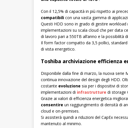
Con il 12,5% di capacità in più rispetto ai pr
compatibili
con una vasta gamma di applicazion
Questi HDD sono in grado di gestire workload 
implementazioni su scala cloud che per data cen
di lavoro pari a 550TB all’anno e la possibilità d
Il form factor compatto da 3,5 pollici, standard
di vista energetico.
Toshiba archiviazione efficienza 
Disponibile dalla fine di marzo, la nuova serie
continua innovazione del design degli HDD. Oltr
costante
evoluzione
sia per i dispositivi di st
implementazioni di
infrastrutture
di storage O
Grazie ai valori di efficienza energetica migliora
consentire
un raggiungimento di densità di arc
cloud e on-premises.
Si assisterà quindi a riduzioni del CapEx neces
mantenuto al minimo.