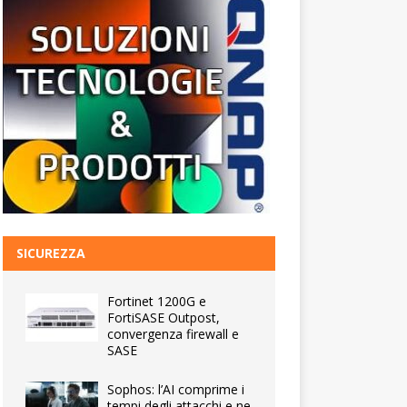
SICUREZZA
Fortinet 1200G e
FortiSASE Outpost,
convergenza firewall e
SASE
Sophos: l’AI comprime i
tempi degli attacchi e ne