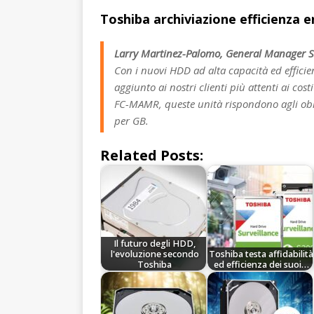
Toshiba archiviazione efficienza 
Larry Martinez-Palomo, General Manager St
Con i nuovi HDD ad alta capacità ed efficie
aggiunto ai nostri clienti più attenti ai cos
FC-MAMR, queste unità rispondono agli obie
per GB.
Related Posts:
Il futuro degli HDD,
l'evoluzione secondo
Toshiba testa affidabilità
Toshiba
ed efficienza dei suoi…