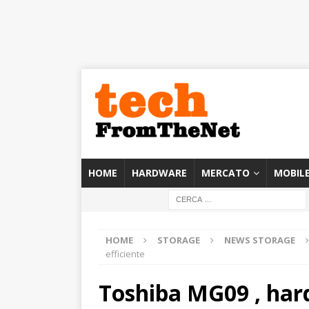
HOME
HARDWARE
MERCATO
MOBIL
HOME
STORAGE
NEWS STORAGE
efficiente
Toshiba MG09 , hard