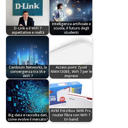
Intelligenza artificiale e
D-Link e il WiFi 7:
scuola, il futuro degli
aspettative e realtà
studenti
Cambium Networks, la
Access point Zyxel
convergenza tra IA e
NWA130BE, WiFi 7 per le
WiFi 7
imprese
AVM Fritz!Box 5690 Pro,
Big data e raccolta dati,
router fibra con WiFi 7
come evolve il mercato?
tri-band