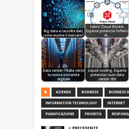
Fabric Cloud Router,
Big data e raccolta dati,
Equinix potenzia l’offerta
come evolve il mercato?
di…
Data center: l’Italia verso
Liquid cooling, Equinix
la nuova sovranità
potenzia i suoi data
digitale
center IBX
AZIENDE
BUSINESS
BUSINESS D
INFORMATION TECHNOLOGY
INTERNET
PIANIFICAZIONE
PRIORITÀ
RESPONSA
PRECEDENTE