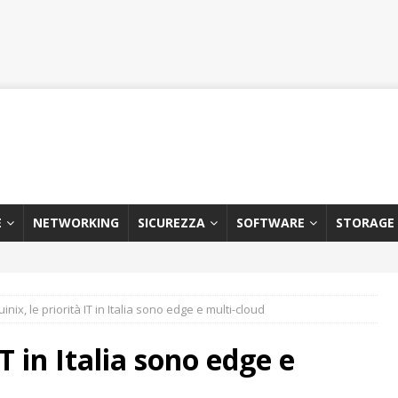
E
NETWORKING
SICUREZZA
SOFTWARE
STORAGE
inix, le priorità IT in Italia sono edge e multi-cloud
IT in Italia sono edge e