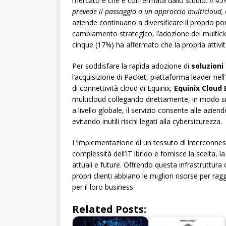
mercato e che è confermata dallo studio.
Il 45
prevede il passaggio a un approccio multicloud,
aziende continuano a diversificare il proprio p
cambiamento strategico, l’adozione del multicl
cinque (17%) ha affermato che la propria attivi
Per soddisfare la rapida adozione di
soluzioni
l’acquisizione di Packet, piattaforma leader n
di connettività cloud di Equinix,
Equinix Cloud 
multicloud collegando direttamente, in modo sicu
a livello globale, il servizio consente alle azien
evitando inutili rischi legati alla cybersicurezza.
L’implementazione di un tessuto di interconnessi
complessità dell’IT ibrido e fornisce la scelta, la
attuali e future. Offrendo questa infrastruttura c
propri clienti abbiano le migliori risorse per r
per il loro business.
Related Posts: