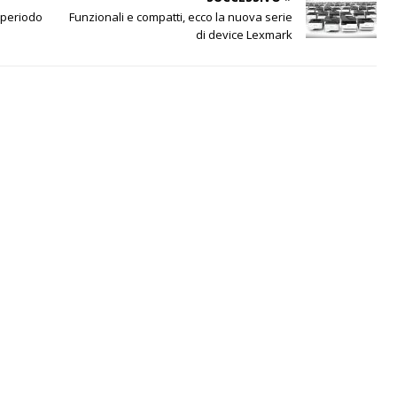
 periodo
Funzionali e compatti, ecco la nuova serie
di device Lexmark