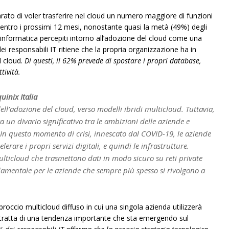
iarato di voler trasferire nel cloud un numero maggiore di funzioni
o entro i prossimi 12 mesi, nonostante quasi la metà (49%) degli
za informatica percepiti intorno all’adozione del cloud come una
% dei responsabili IT ritiene che la propria organizzazione ha in
l cloud.
Di questi, il 62% prevede di spostare i propri database,
tività.
inix Italia
ll’adozione del cloud, verso modelli ibridi multicloud. Tuttavia,
un divario significativo tra le ambizioni delle aziende e
 In questo momento di crisi, innescato dal COVID-19, le aziende
rare i propri servizi digitali, e quindi le infrastrutture.
lticloud che trasmettono dati in modo sicuro su reti private
amentale per le aziende che sempre più spesso si rivolgono a
roccio multicloud diffuso in cui una singola azienda utilizzerà
 Si tratta di una tendenza importante che sta emergendo sul