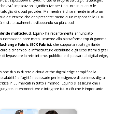
% dei responsabili IT afferma che la propria strategia tecnologica
che avrà implicazioni significative per il settore in quanto le
ortafoglio di cloud provider. Ma mentre è chiaramente in atto un
oud è tutt’altro che onnipresente: meno di un responsabile IT su
tà si sta attualmente sviluppando su più cloud.
 ibride multicloud
, Equinix ha recentemente annunciato
ell’automazione bare metal. Insieme alla piattaforma top di gamma
Exchange Fabric (ECX Fabric),
che supporta strategie ibride
ro e dinamico le infrastrutture distribuite e gli ecosistemi digitali
de di bypassare la rete internet pubblica e di passare al digital edge,
one di hub di rete e cloud at the digital edge semplifica la
 scalabilità e l’agilità necessarie per le esigenze di business digitali
ritica in 55 mercati in tutto il mondo, Equinix si assicura che i
aggiungere, interconnettere e integrare tutto ciò che è importante