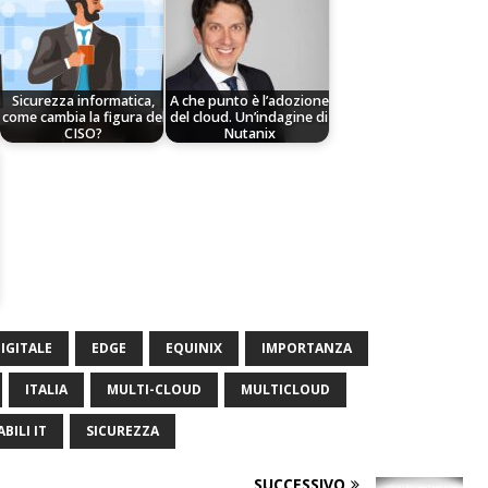
Sicurezza informatica,
A che punto è l’adozione
come cambia la figura del
del cloud. Un’indagine di
CISO?
Nutanix
IGITALE
EDGE
EQUINIX
IMPORTANZA
ITALIA
MULTI-CLOUD
MULTICLOUD
BILI IT
SICUREZZA
SUCCESSIVO