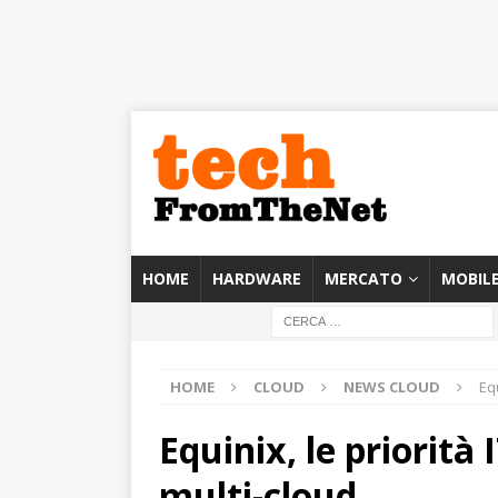
HOME
HARDWARE
MERCATO
MOBIL
HOME
CLOUD
NEWS CLOUD
Equ
Equinix, le priorità 
multi-cloud