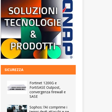
SICUREZZA
Fortinet 1200G e
FortiSASE Outpost,
convergenza firewall e
SASE
Sophos: l’AI comprime i
tempi degli attacchi e ne