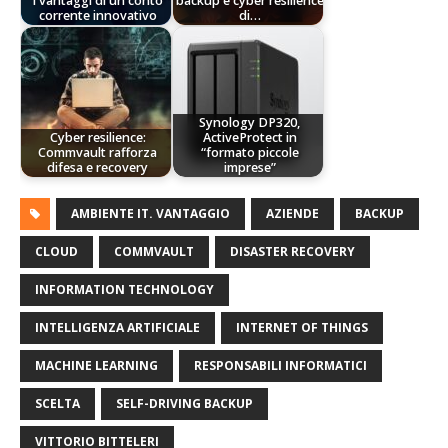
I vantaggi di un conto
backup e cyber resilience
corrente innovativo
di…
Synology DP320,
Cyber resilience:
ActiveProtect in
Commvault rafforza
“formato piccole
difesa e recovery
imprese”
AMBIENTE IT. VANTAGGIO
AZIENDE
BACKUP
CLOUD
COMMVAULT
DISASTER RECOVERY
INFORMATION TECHNOLOGY
INTELLIGENZA ARTIFICIALE
INTERNET OF THINGS
MACHINE LEARNING
RESPONSABILI INFORMATICI
SCELTA
SELF-DRIVING BACKUP
VITTORIO BITTELERI