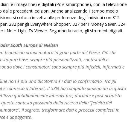
idiani e i magazine) e digitali (Pc e smartphone), con la televisione
o dalle precedenti edizioni. Anche analizzando il tempo medio
one si colloca in vetta alle preferenze degli individui con 315
opper, 282 per gli Everywhere Shopper, 327 per i Money Saver, 324
r i No + Light Tv Viewer. Seguono la radio, gli strumenti digitali.
Leader South Europe di Nielsen
 un fenomeno ormai maturo in gran parte del Paese. Ciò che
h-to-purchase, sempre più personalizzati, contestuali e
 mondo dove i consumatori sono sempre più infedeli, informati e
line non è più una dicotomia e i dati lo confermano. Tra gli
83% è connesso a Internet, il 53% ha compiuto almeno un acquisto
 utilizza quotidianamente Internet pre, durante e post acquisto.
 questo contesto passando dalla ricerca della “fedeltà del
umatore”. Il segreto: trasformare dati e processi complessi in
ice e appagante.