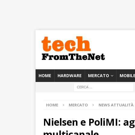
HOME
HARDWARE
MERCATO
MOBIL
HOME
MERCATO
NEWS ATTUALITÀ
Nielsen e PoliMI: agl
multicanale