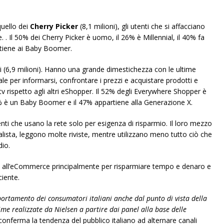
quello dei
Cherry Picker
(8,1 milioni), gli utenti che si affacciano
. . Il 50% dei Cherry Picker è uomo, il 26% è Millennial, il 40% fa
rtiene ai Baby Boomer.
uti (6,9 milioni). Hanno una grande dimestichezza con le ultime
le per informarsi, confrontare i prezzi e acquistare prodotti e
v rispetto agli altri eShopper. Il 52% degli Everywhere Shopper è
16% è un Baby Boomer e il 47% appartiene alla Generazione X.
tenti che usano la rete solo per esigenza di risparmio. Il loro mezzo
alista, leggono molte riviste, mentre utilizzano meno tutto ciò che
dio.
no all’eCommerce principalmente per risparmiare tempo e denaro e
ciente.
portamento dei consumatori italiani anche dal punto di vista della
ime realizzate da Nielsen a partire dai panel alla base delle
onferma la tendenza del pubblico italiano ad alternare canali