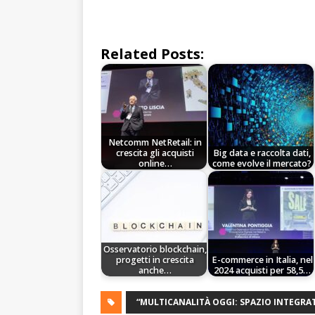
Related Posts:
Netcomm NetRetail: in
crescita gli acquisti
Big data e raccolta dati,
online…
come evolve il mercato?
Osservatorio blockchain,
progetti in crescita
E-commerce in Italia, nel
anche…
2024 acquisti per 58,5…
“MULTICANALITÀ OGGI: SPAZIO INTEGRA