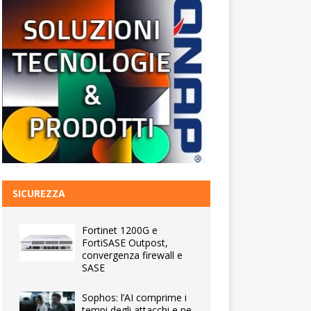
SICUREZZA
Fortinet 1200G e
FortiSASE Outpost,
convergenza firewall e
SASE
Sophos: l’AI comprime i
tempi degli attacchi e ne