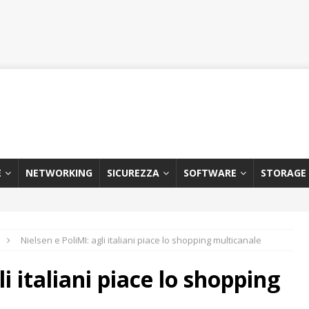
E
NETWORKING
SICUREZZA
SOFTWARE
STORAGE
Nielsen e PoliMI: agli italiani piace lo shopping multicanale
i italiani piace lo shopping