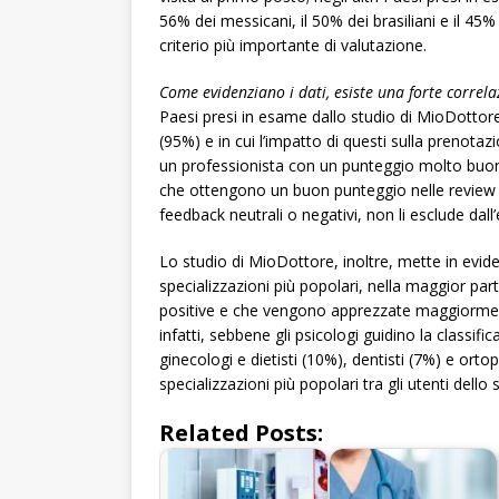
56% dei messicani, il 50% dei brasiliani e il 45
criterio più importante di valutazione.
Come evidenziano i dati, esiste una forte correla
Paesi presi in esame dallo studio di MioDottore,
(95%) e in cui l’impatto di questi sulla prenotaz
un professionista con un punteggio molto buon
che ottengono un buon punteggio nelle review on
feedback neutrali o negativi, non li esclude dall’
Lo studio di MioDottore, inoltre, mette in evid
specializzazioni più popolari, nella maggior pa
positive e che vengono apprezzate maggiormente
infatti, sebbene gli psicologi guidino la classif
ginecologi e dietisti (10%), dentisti (7%) e orto
specializzazioni più popolari tra gli utenti dello s
Related Posts: