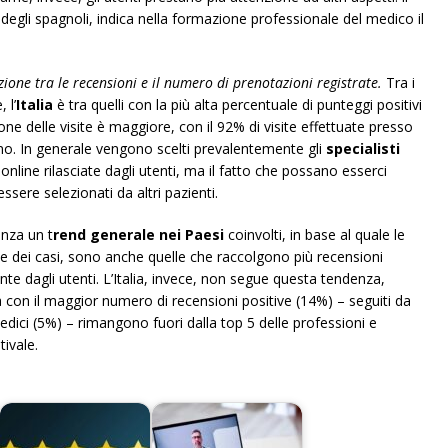
% degli spagnoli, indica nella formazione professionale del medico il
zione tra le recensioni e il numero di prenotazioni registrate.
Tra i
 l’
Italia
è tra quelli con la più alta percentuale di punteggi positivi
ione delle visite è maggiore, con il 92% di visite effettuate presso
o. In generale vengono scelti prevalentemente gli
specialisti
line rilasciate dagli utenti, ma il fatto che possano esserci
essere selezionati da altri pazienti.
enza un t
rend generale nei Paesi
coinvolti, in base al quale le
rte dei casi, sono anche quelle che raccolgono più recensioni
 dagli utenti. L’Italia, invece, non segue questa tendenza,
ica con il maggior numero di recensioni positive (14%) – seguiti da
pedici (5%) – rimangono fuori dalla top 5 delle professioni e
tivale.