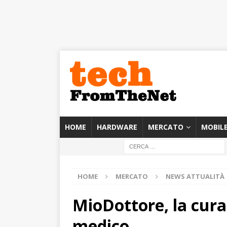
HOME
HARDWARE
MERCATO
MOBIL
HOME
MERCATO
NEWS ATTUALITÀ
MioDottore, la cura 
medico