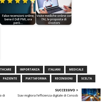
False recensioni online,
Visite mediche online con
bene il Ddl PMI, ora
l’AI, la proposta di
però…
iDoctors
LTHCARE
IMPORTANZA
ITALIANI
MEDICALE
PAZIENTE
PIATTAFORMA
RECENSIONI
SCELTA
SUCCESSIVO
o di
Siav migliora l’efficienza digitale di Consob