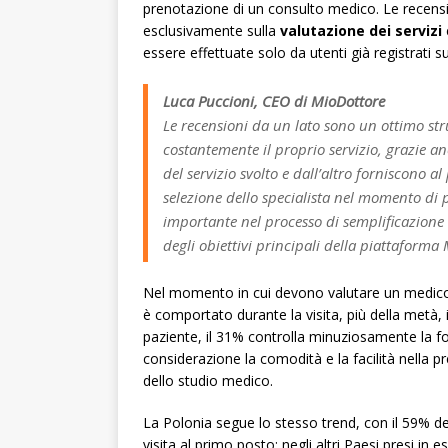
prenotazione di un consulto medico. Le recensi
esclusivamente sulla
valutazione dei servizi
essere effettuate solo da utenti già registrati 
Luca Puccioni, CEO di MioDottore
Le recensioni da un lato sono un ottimo stru
costantemente il proprio servizio, grazie a
del servizio svolto e dall’altro forniscono 
selezione dello specialista nel momento di p
importante nel processo di semplificazione
degli obiettivi principali della piattaforma
Nel momento in cui devono valutare un medico, g
è comportato durante la visita, più della metà, i
paziente, il 31% controlla minuziosamente la f
considerazione la comodità e la facilità nella 
dello studio medico.
La Polonia segue lo stesso trend, con il 59% deg
visita al primo posto; negli altri Paesi presi in e