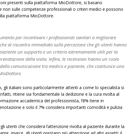
oni presenti sulla piattaforma MioDottore, si basano
e non sulle competenze professionali o criteri medici e possono
sulla piattaforma MioDottore.
mento per incentivare i professionisti sanitari a migliorare
nche al riscontro immediato sulla percezione che gli utenti hanno
al paziente un supporto e un criterio estremamente utili per la
renotazione della visita. Infine, le recensioni hanno un ruolo
 della comunicazione tra medico e paziente, che costituisce uno
 MioDottore.
li italiani sono particolarmente attenti a come lo specialista si
nfatti, ritiene sia fondamentale la dedizione e la cura rivolta al
ormazione accademica del professionista, l’8% tiene in
prenotazione e solo il 7% considera importanti comodità e pulizia
li utenti che considera l’attenzione rivolta al paziente durante la
same, invece, gli utenti prestano più attenzione ad altri aspetti: il