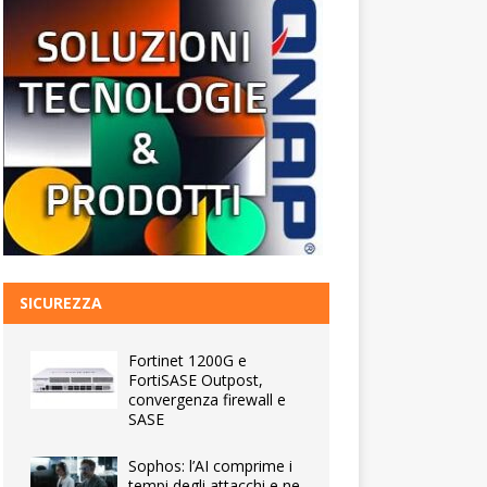
SICUREZZA
Fortinet 1200G e
FortiSASE Outpost,
convergenza firewall e
SASE
Sophos: l’AI comprime i
tempi degli attacchi e ne