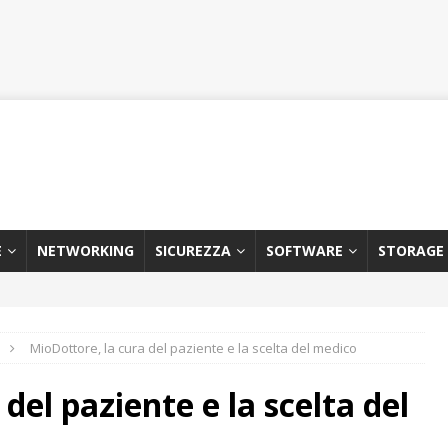
E
NETWORKING
SICUREZZA
SOFTWARE
STORAGE
MioDottore, la cura del paziente e la scelta del medico
del paziente e la scelta del