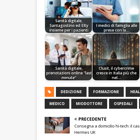
Sanità digitale,
Santagostino ed Elty
I medici di famiglia alle
insieme per i pazienti
prese con la…
Sanità digitale,
Clusit, il cybercrime
prenotazioni online "last
cresce in Italia più che
minute"
nel…
DEDIZIONE
FORMAZIONE
HEA
MEDICO
MIODOTTORE
OSPEDALI
PRECEDENTE
Consegna a domicilio hi-tech: il cas
Hermes UK