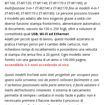
M1100, ET-M1120, ET-M1140, ET-M1170 e ET-M1180), ai
multifunzione 3-in-1 ET-M2140 e ET-M2170 fino ai modelli 4-in-1
ET-M3140, ET-M3170 e ET-M3180)
. Le persone possono trovare
il modello più adatto alle loro esigenze grazie a unità con
diverse funzioni: stampa fronte/retro, alimentatore automatico
di documenti, vassoio da 150 o 250 fogli, oltre a soluzioni di
connettività quali
USB, Wi-Fi ed Ethernet
.
Adatti per piccoli spazi di lavoro, questi modelli azzerano in
pratica il tempo perso per il cambio delle cartucce, non
richiedono tempi di riscaldamento e possiedono una velocità
di stampa che arriva fino a 20 ppm4. Ogni modello viene
fornito con una garanzia di un anno o 100.000 pagine,
estendibile a 3 anni accedendo al sito
.
Questi modelli EcoTank sono stati progettati per occupare poco
spazio sulla scrivania, così da poterli collocare facilmente e, con
il serbatoio posizionato nella parte anteriore, è facile valutare il
livello dell’inchiostro rimanente.
Il sistema di caricamento
permette di riempire i serbatoi in modo facile e pulito: non è
necessario premere il flacone durante il processo di