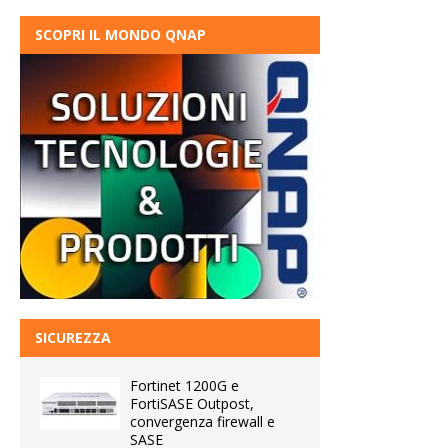
SCOPRI IL MONDO QNAP
SICUREZZA
Fortinet 1200G e
FortiSASE Outpost,
convergenza firewall e
SASE