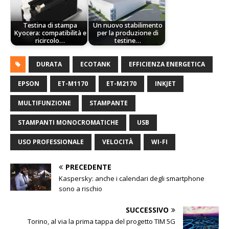
Testina di stampa
Un nuovo stabilimento
Kyocera: compatibilità e
per la produzione di
ricircolo…
testine…
DURATA
ECOTANK
EFFICIENZA ENERGETICA
EPSON
ET-M1170
ET-M2170
INKJET
MULTIFUNZIONE
STAMPANTE
STAMPANTI MONOCROMATICHE
USB
USO PROFESSIONALE
VELOCITÀ
WI-FI
PRECEDENTE
Kaspersky: anche i calendari degli smartphone
sono a rischio
SUCCESSIVO
Torino, al via la prima tappa del progetto TIM 5G