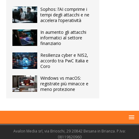
Sophos: l’AI comprime i
tempi degli attacchi e ne
accelera l’operatività
In aumento gli attacchi
informatici al settore
finanziario
Resilienza cyber e NIS2,
accordo tra PwC Italia e
Coro
Windows vs macOS:
registrate più minacce e
meno protezione
Avalon Media srl, via Brioschi, 29 20842 Besana in Brianza. P.Iva:
08119820960