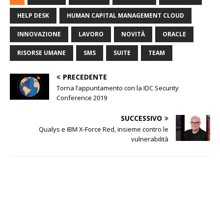
HELP DESK
HUMAN CAPITAL MANAGEMENT CLOUD
INNOVAZIONE
LAVORO
NOVITÀ
ORACLE
RISORSE UMANE
SMS
SUITE
TEAM
PRECEDENTE
Torna l’appuntamento con la IDC Security
Conference 2019
SUCCESSIVO
Qualys e IBM X-Force Red, insieme contro le
vulnerabilità