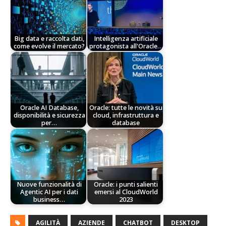
Big data e raccolta dati,
Intelligenza artificiale
come evolve il mercato?
protagonista all'Oracle…
Oracle AI Database,
Oracle: tutte le novità su
disponibilità e sicurezza
cloud, infrastruttura e
per…
database
Nuove funzionalità di
Oracle: i punti salienti
Agentic AI per i dati
emersi al CloudWorld
business…
2023
AGILITÀ
AZIENDE
CHATBOT
DESKTOP