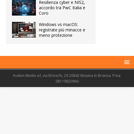
Resilienza cyber e NIS2,
accordo tra PwC Italia e
Coro
Windows vs macOS:
registrate più minacce e
meno protezione
Avalon Media srl, via Brioschi, 29 20842 Besana in Brianza. P.Iva:
08119820960