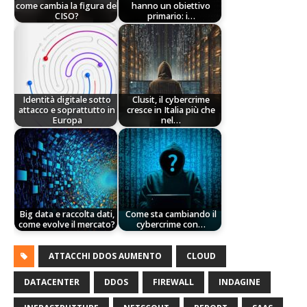
come cambia la figura del
hanno un obiettivo
CISO?
primario: i…
Identità digitale sotto
Clusit, il cybercrime
attacco e soprattutto in
cresce in Italia più che
Europa
nel…
Big data e raccolta dati,
Come sta cambiando il
come evolve il mercato?
cybercrime con…
ATTACCHI DDOS AUMENTO
CLOUD
DATACENTER
DDOS
FIREWALL
INDAGINE