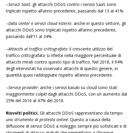
–
Servizi SaaS
: gli attacchi DDoS contro i servizi SaaS sono
triplicati rispetto all’anno precedente, passando dal 13 al 41%.
–
Data center e servizi cloud esterni:
anche in questo settore, gli
attacchi DDoS sono triplicati rispetto all’anno precedente,
passando dall’11 al 34%.
–
Attacchi al traffico crittografato
: il crescente utilizzo del
traffico crittografato si riflette nella maggiore percentuale di
attacchi mirati contro questo tipo di traffico. Nel 2018, il 94%
degli intervistati ha osservato attacchi di questo genere, in
quantità quasi raddoppiate rispetto all’anno precedente.
–
Service provider
: anche i servizi basati su cloud sono stati
maggiormente colpiti dagli attacchi DDoS, con un aumento dal
25% del 2016 al 47% del 2018.
Risvolti politici.
Gli attacchi DDoS rappresentano da tempo
uno strumento di protesta online
. Questo a causa della
diffusione di servizi DDoS a noleggio sempre più sofisticati e di
strumenti di attacco gratuiti che permettono a chiunque