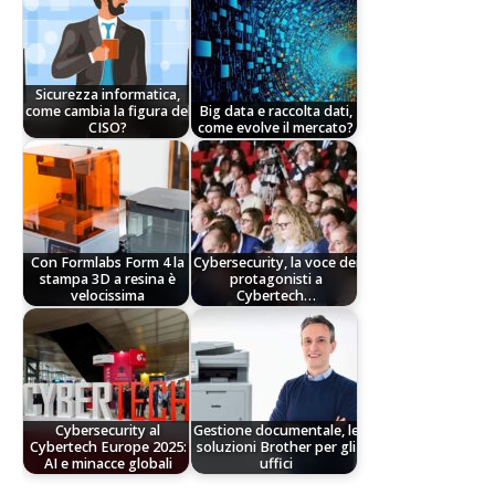
Sicurezza informatica,
come cambia la figura del
Big data e raccolta dati,
CISO?
come evolve il mercato?
Con Formlabs Form 4 la
Cybersecurity, la voce dei
stampa 3D a resina è
protagonisti a
velocissima
Cybertech…
Cybersecurity al
Gestione documentale, le
Cybertech Europe 2025:
soluzioni Brother per gli
AI e minacce globali
uffici