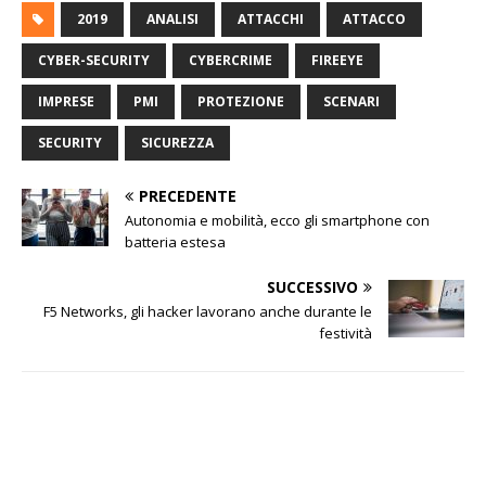
2019
ANALISI
ATTACCHI
ATTACCO
CYBER-SECURITY
CYBERCRIME
FIREEYE
IMPRESE
PMI
PROTEZIONE
SCENARI
SECURITY
SICUREZZA
PRECEDENTE
Autonomia e mobilità, ecco gli smartphone con
batteria estesa
SUCCESSIVO
F5 Networks, gli hacker lavorano anche durante le
festività