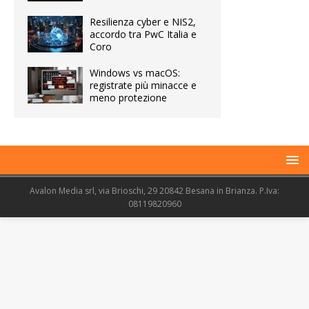
Resilienza cyber e NIS2,
accordo tra PwC Italia e
Coro
Windows vs macOS:
registrate più minacce e
meno protezione
Avalon Media srl, via Brioschi, 29 20842 Besana in Brianza. P.Iva:
08119820960