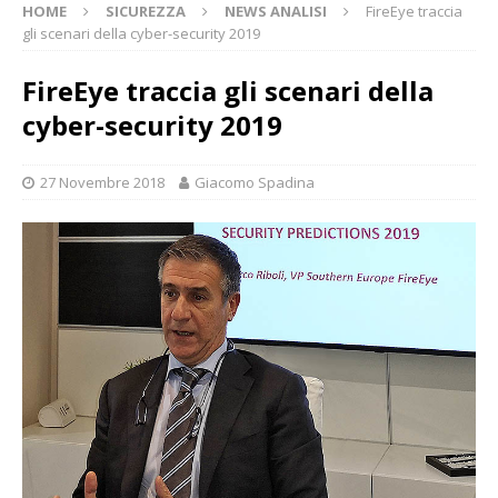
HOME
SICUREZZA
NEWS ANALISI
FireEye traccia
gli scenari della cyber-security 2019
FireEye traccia gli scenari della
cyber-security 2019
27 Novembre 2018
Giacomo Spadina